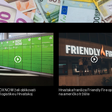
OX NOW želi oblikovati
Hrvatska franšiza Friendly Fire o
logistike u Hrvatskoj
na američko tržište