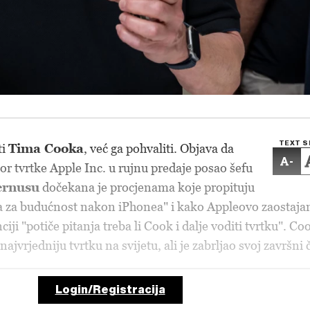
TEXT S
ti
Tima Cooka
, već ga pohvaliti. Objava da
-
tor tvrtke Apple Inc. u rujnu predaje posao šefu
ernusu
dočekana je procjenama koje propituju
na za budućnost nakon iPhonea" i kako Appleovo zaostaja
iji "potiče pitanja treba li Cook i dalje voditi tvrtku". Co
najvrjedniju tvrtku na svijetu, ali je zabrljao svoj završni 
Login/Registracija