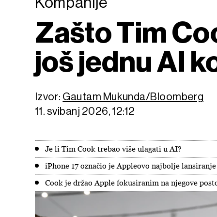
Kompanije
Zašto Tim Cook
još jednu AI 
Izvor:
Gautam Mukunda/Bloomberg
11. svibanj 2026, 12:12
Je li Tim Cook trebao više ulagati u AI?
iPhone 17 označio je Appleovo najbolje lansiranje
Cook je držao Apple fokusiranim na njegove posto