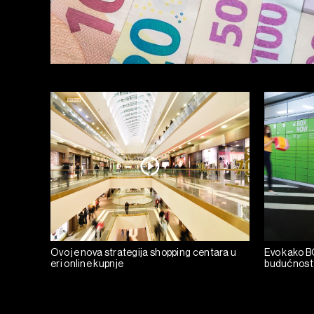
Ovo je nova strategija shopping centara u
Evo kako B
eri online kupnje
budućnost 