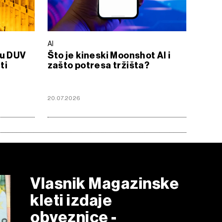
AI
 u DUV
Što je kineski Moonshot AI i
ti
zašto potresa tržišta?
20.07.2026
Vlasnik Magazinske
kleti izdaje
obveznice -