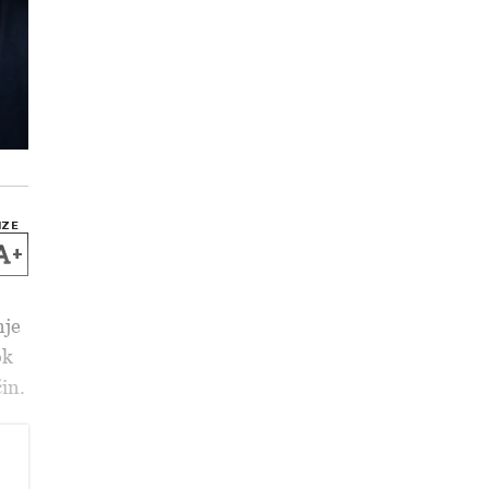
IZE
+
nje
ok
čin.