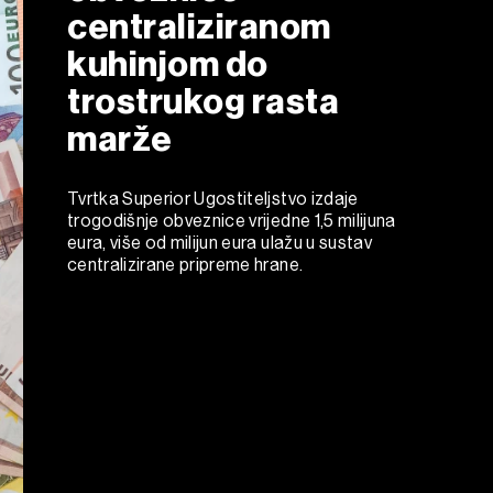
centraliziranom
kuhinjom do
trostrukog rasta
marže
Tvrtka Superior Ugostiteljstvo izdaje
trogodišnje obveznice vrijedne 1,5 milijuna
eura, više od milijun eura ulažu u sustav
centralizirane pripreme hrane.