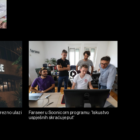
prezno ulazi
Farseer u Soonicorn programu: 'Iskustvo
uspješnih skraćuje put'