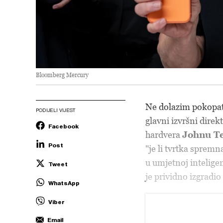
Bloomberg Mercury
Ne dolazim pokopa
PODIJELI VIJEST
glavni izvršni direk
Facebook
hardvera
Johnu T
Post
"je li tvrtka sprem
u umjetnoj inteligenc
Tweet
je prividno izgradio 
WhatsApp
Viber
Email