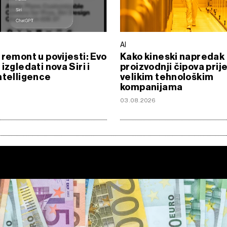
AI
 remont u povijesti: Evo
Kako kineski napredak
izgledati nova Siri i
proizvodnji čipova prije
ntelligence
velikim tehnološkim
kompanijama
6
03.08.2026