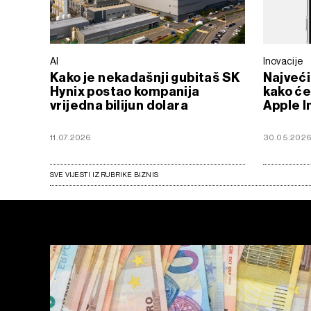
AI
Inovacije
Kako je nekadašnji gubitaš SK
Najveći
Hynix postao kompanija
kako će 
vrijedna bilijun dolara
Apple I
11.07.2026
30.05.202
SVE VIJESTI IZ RUBRIKE BIZNIS