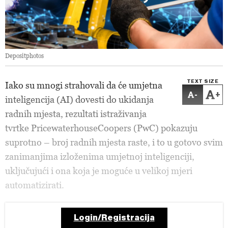
Depositphotos
TEXT SIZE
Iako su mnogi strahovali da će umjetna
-
+
inteligencija (AI) dovesti do ukidanja
radnih mjesta, rezultati istraživanja
tvrtke PricewaterhouseCoopers (PwC) pokazuju
suprotno – broj radnih mjesta raste, i to u gotovo svim
zanimanjima izloženima umjetnoj inteligenciji,
uključujući i ona koja je moguće u velikoj mjeri
automatizirati.
Login/Registracija