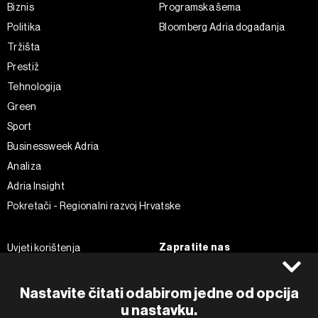
Biznis
Programska šema
Politika
Bloomberg Adria događanja
Tržišta
Prestiž
Tehnologija
Green
Sport
Businessweek Adria
Analiza
Adria Insight
Pokretači - Regionalni razvoj Hrvatske
Zapratite nas
Uvjeti korištenja
Pravila privatnosti
Facebook
Politika kolačića
Instagram
Nastavite čitati odabirom jedne od opcija
Impressum
Twitter
u nastavku.