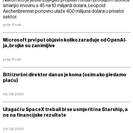
smanjio imovinu s 45 na 10 milijardi dolara, Leopold
Aschenbrenner ponovno ulaže 400 milijuna dolara u privatni
sektor.
prije 11 sati
Microsoft prvi put objavio koliko zarađuje od OpenAI-
ja, brojke su zanimljive
prije 11 sati
Biti izvršni direktor danas je koma (osim ako gledamo
plaću)
05.08.2026
Ulagači u SpaceX trebali bi se usmjeriti na Starship, a
ne na financijske rezultate
04.08.2026