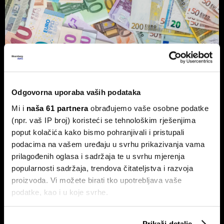
Vlasnik Magazinske kleti izdaje
obveznice - centraliziranom
Odgovorna uporaba vaših podataka
kuhinjom do trostrukog rasta marže
Mi i
naša 61 partnera
obrađujemo vaše osobne podatke
Tvrtka Superior Ugostiteljstvo izdaje trogodišnje
obveznice vrijedne 1,5 milijuna eura, više od milijun eura
(npr. vaš IP broj) koristeći se tehnološkim rješenjima
ulažu u sustav centralizirane pripreme hrane.
poput kolačića kako bismo pohranjivali i pristupali
podacima na vašem uređaju u svrhu prikazivanja vama
prilagođenih oglasa i sadržaja te u svrhu mjerenja
popularnosti sadržaja, trendova čitateljstva i razvoja
proizvoda. Vi možete birati tko upotrebljava vaše
podatke, kao i u koje svrhe.
Ako nam dopustite, također bismo htjeli:
Prikaži detalje