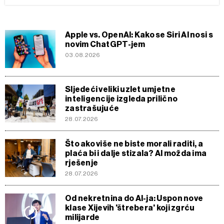
Apple vs. OpenAI: Kako se Siri AI nosi s
novim ChatGPT-jem
03.08.2026
Sljedeći veliki uzlet umjetne
inteligencije izgleda prilično
zastrašujuće
28.07.2026
Što ako više ne biste morali raditi, a
plaća bi i dalje stizala? AI možda ima
rješenje
28.07.2026
Od nekretnina do AI-ja: Uspon nove
klase Xijevih 'štrebera' koji zgrću
milijarde