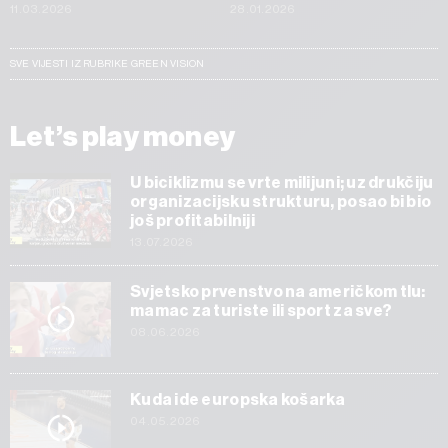
11.03.2026
28.01.2026
SVE VIJESTI IZ RUBRIKE GREEN VISION
Let’s play money
U biciklizmu se vrte milijuni; uz drukčiju
organizacijsku strukturu, posao bi bio
još profitabilniji
13.07.2026
Svjetsko prvenstvo na američkom tlu:
mamac za turiste ili sport za sve?
08.06.2026
Kuda ide europska košarka
04.05.2026