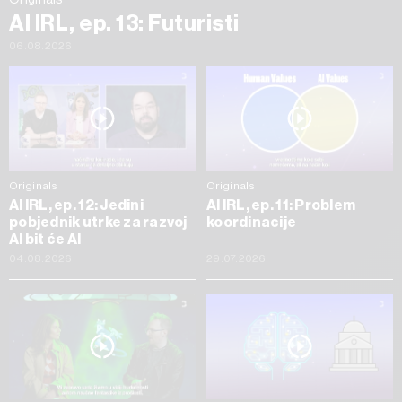
AI IRL, ep. 13: Futuristi
06.08.2026
Originals
Originals
AI IRL, ep. 12: Jedini
AI IRL, ep. 11: Problem
pobjednik utrke za razvoj
koordinacije
AI bit će AI
04.08.2026
29.07.2026