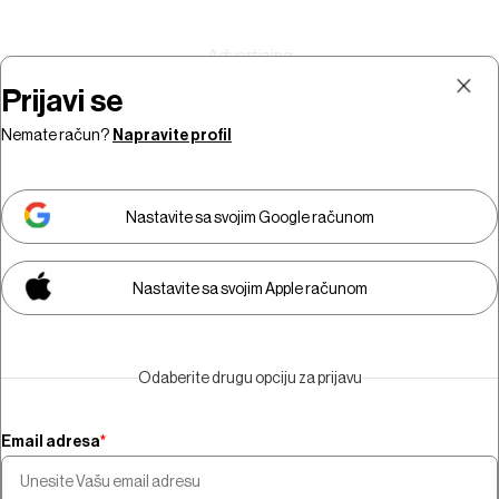
Prijavi se
Nemate račun?
Napravite profil
Prijava
Pretplata
Nastavite sa svojim Google računom
Nastavite sa svojim Apple računom
Morate biti pretplatnik da biste
gledali video sadržaj.
Odaberite drugu opciju za prijavu
Pretplatite se
Email adresa
*