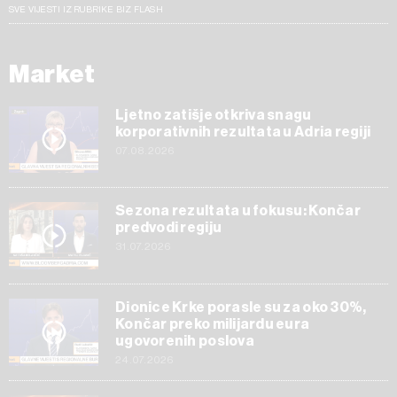
SVE VIJESTI IZ RUBRIKE BIZ FLASH
Market
Ljetno zatišje otkriva snagu
korporativnih rezultata u Adria regiji
07.08.2026
Sezona rezultata u fokusu: Končar
predvodi regiju
31.07.2026
Dionice Krke porasle su za oko 30%,
Končar preko milijardu eura
ugovorenih poslova
24.07.2026