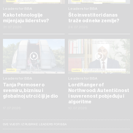
Leaders for BBA
Leaders for BBA
Kako tehnologije
Što investitori danas
mijenjaju liderstvo?
traže od neke zemlje?
31.07.2026
24.07.2026
Leaders for BBA
Leaders for BBA
Tanja Permoser o
Lord Ranger of
svemiru, biznisu i
Northwood: Autentičnost
globalnoj utrci čiji je dio
i suverenost pobjeđuju i
algoritme
17.07.2026
10.07.2026
SVE VIJESTI IZ RUBRIKE LEADERS FOR BBA