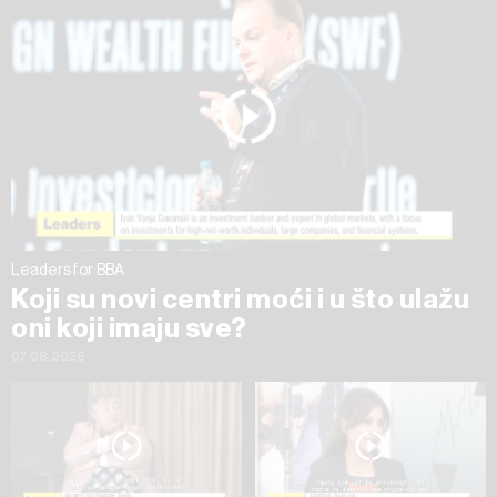
na „Prikaži detalje“. Privolu možete u bilo kojem trenutku
povući bez negativnih posljedica.
Leaders for BBA
Koji su novi centri moći i u što ulažu
oni koji imaju sve?
07.08.2026