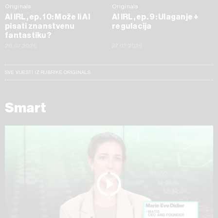
Originals
Originals
AI IRL, ep. 10: Može li AI
AI IRL, ep. 9: Ulaganje +
pisati znanstvenu
regulacija
fantastiku?
28.07.2026
27.07.2026
SVE VIJESTI IZ RUBRIKE ORIGINALS
Smart