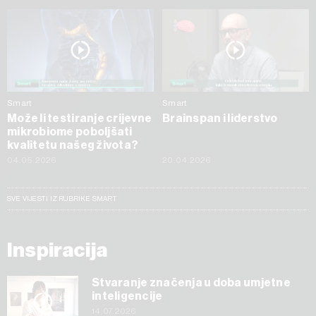
Smart
Smart
Može li testiranje crijevne
Brainspan i liderstvo
mikrobiome poboljšati
kvalitetu našeg života?
04.05.2026
20.04.2026
SVE VIJESTI IZ RUBRIKE SMART
Inspiracija
Stvaranje značenja u doba umjetne
inteligencije
14.07.2026