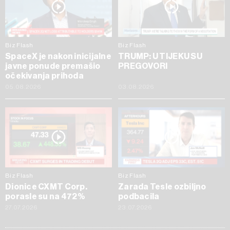
Biz Flash
Biz Flash
SpaceX je nakon inicijalne
TRUMP: U TIJEKU SU
javne ponude premašio
PREGOVORI
očekivanja prihoda
05.08.2026
03.08.2026
Biz Flash
Biz Flash
Dionice CXMT Corp.
Zarada Tesle ozbiljno
porasle su na 472%
podbacila
27.07.2026
23.07.2026