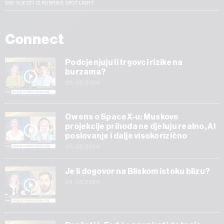
SVE VIJESTI IZ RUBRIKE SPOTLIGHT
Connect
Podcjenjuju li trgovci rizike na
burzama?
06.08.2026
Owens o SpaceX-u: Muskove
projekcije prihoda ne djeluju realno, AI
poslovanje i dalje visokorizično
05.08.2026
Je li dogovor na Bliskom istoku blizu?
04.08.2026