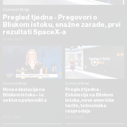
Connect Wrap
Pregled tjedna - Pregovori o
Bliskom istoku, snažne zarade, prvi
rezultati SpaceX-a
07.08.2026
Connect Wrap
Connect Wrap
Nova eskalacija na
Pregled tjedna -
Bliskom istoku – i u
Eskalacija na Bliskom
sektoru poluvodiča
istoku, nove američke
tarife, tehnološka
rasprodaja
31.07.2026
24.07.2026