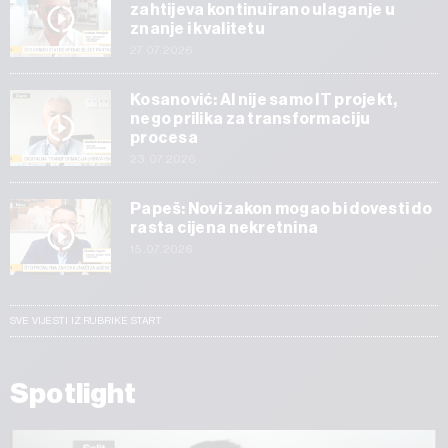
zahtijeva kontinuirano ulaganje u
znanje i kvalitetu
27.07.2026
Kosanović: AI nije samo IT projekt,
nego prilika za transformaciju
procesa
23.07.2026
Papeš: Novi zakon mogao bi dovesti do
rasta cijena nekretnina
15.07.2026
SVE VIJESTI IZ RUBRIKE START
Spotlight