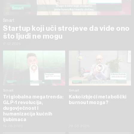
Smart
Startup koji uči strojeve da vide ono
što ljudi ne mogu
17.07.2026
Smart
Smart
Tri globalna megatrenda:
Kako izbjeći metabolički
GLP-1 revolucija,
burnout mozga?
dugovječnost i
humanizacija kućnih
ljubimaca
19.06.2026
28.05.2026