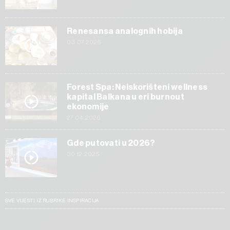
Renesansa analognih hobija
03.07.2026
Forest Spa: Neiskorišteni wellness
kapital Balkana u eri burnout
ekonomije
27.04.2026
Gde putovati u 2026?
30.12.2025
SVE VIJESTI IZ RUBRIKE INSPIRACIJA