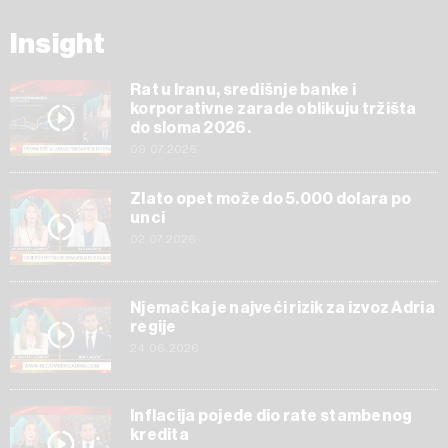
Insight
Rat u Iranu, središnje banke i
korporativne zarade oblikuju tržišta
do sloma 2026.
09.07.2026
Zlato opet može do 5.000 dolara po
unci
02.07.2026
Njemačka je najveći rizik za izvoz Adria
regije
24.06.2026
Inflacija pojede dio rate stambenog
kredita