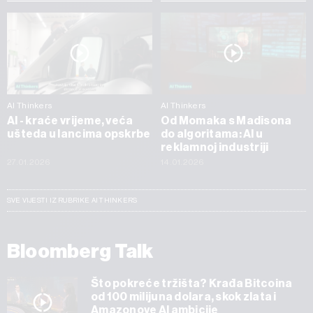
AI Thinkers
AI Thinkers
AI - kraće vrijeme, veća
Od Momaka s Madisona
ušteda u lancima opskrbe
do algoritama: AI u
reklamnoj industriji
27.01.2026
14.01.2026
SVE VIJESTI IZ RUBRIKE AI THINKERS
Bloomberg Talk
Što pokreće tržišta? Krađa Bitcoina
od 100 milijuna dolara, skok zlata i
Amazonove AI ambicije