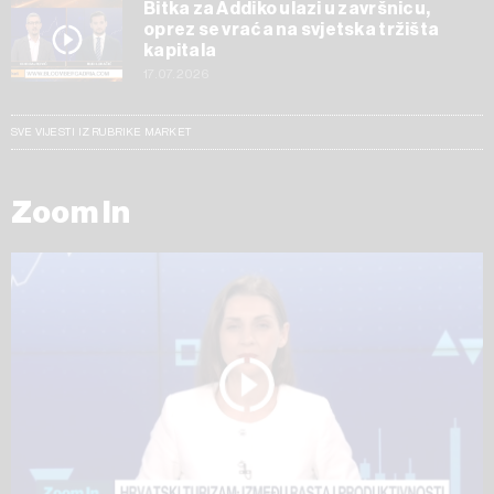
Bitka za Addiko ulazi u završnicu,
oprez se vraća na svjetska tržišta
kapitala
17.07.2026
SVE VIJESTI IZ RUBRIKE MARKET
Zoom In