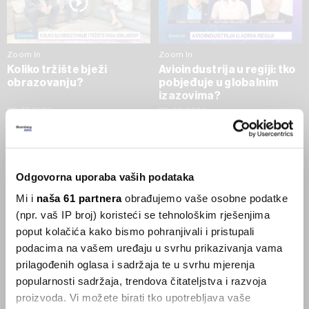
Zoom In
Zoom In
Koliko tržište bježi
Avioindustrija u regiji: tko
obrazovanju?
pobjeđuje u globalnim
izazovima?
02.07.2026
23.06.2026
SVE VIJESTI IZ RUBRIKE ZOOM IN
Odgovorna uporaba vaših podataka
Businessweek Adria
Mi i
naša 61 partnera
obrađujemo vaše osobne podatke
(npr. vaš IP broj) koristeći se tehnološkim rješenjima
Korisnici GLP-1 lijekova mršave,
poput kolačića kako bismo pohranjivali i pristupali
ekonomija se deblja
podacima na vašem uređaju u svrhu prikazivanja vama
29.01.2026
prilagođenih oglasa i sadržaja te u svrhu mjerenja
popularnosti sadržaja, trendova čitateljstva i razvoja
proizvoda. Vi možete birati tko upotrebljava vaše
Visok trošak selidbe kompanija iz Kine