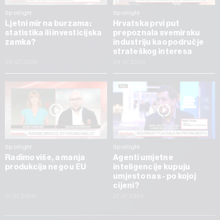
Spotlight
Spotlight
Ljetni mir na burzama:
Hrvatska prvi put
statistika ili investicijska
prepoznala svemirsku
zamka?
industriju kao područje
strateškog interesa
30.07.2026
29.07.2026
Spotlight
Spotlight
Radimo više, a manja
Agenti umjetne
produkcija nego u EU
inteligencije kupuju
umjesto nas - po kojoj
cijeni?
27.07.2026
27.07.2026