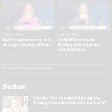
Connect Wrap
Connect Wrap
SAD i Iran ponovno u ratu,
Od Wall Streeta do
burze preispituju AI bum
Bliskog istoka: tjedan
velikih obrata
17.07.2026
10.07.2026
SVE VIJESTI IZ RUBRIKE CONNECT WRAP
Sedam
Davidov: Tko će uskočiti na mjesto
Bliskog istoka kad je luksuz u pitanju?
03.07.2026