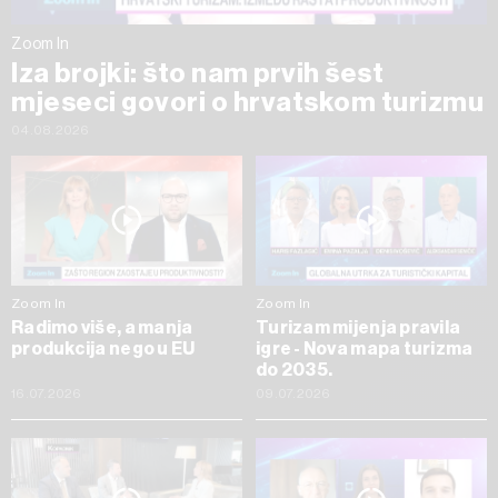
Zoom In
Iza brojki: što nam prvih šest
mjeseci govori o hrvatskom turizmu
04.08.2026
Zoom In
Zoom In
Radimo više, a manja
Turizam mijenja pravila
produkcija nego u EU
igre - Nova mapa turizma
do 2035.
16.07.2026
09.07.2026