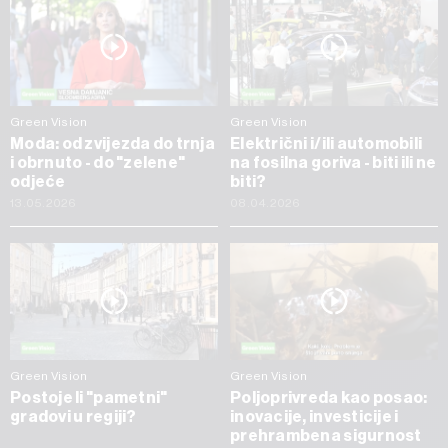
Green Vision
Green Vision
Moda: od zvijezda do trnja
Električni i/ili automobili
i obrnuto - do "zelene"
na fosilna goriva - biti ili ne
odjeće
biti?
13.05.2026
08.04.2026
Green Vision
Green Vision
Postoje li "pametni"
Poljoprivreda kao posao:
gradovi u regiji?
inovacije, investicije i
prehrambena sigurnost