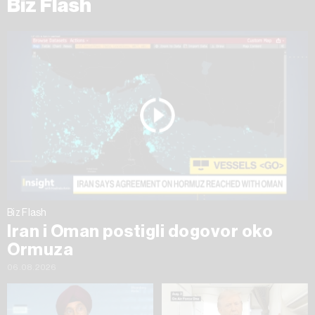
Biz Flash
Biz Flash
Iran i Oman postigli dogovor oko
Ormuza
06.08.2026