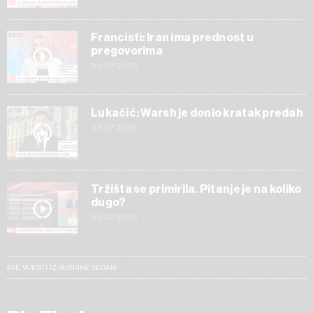
Francisti: Iran ima prednost u
pregovorima
03.07.2026
Lukačić: Warsh je donio kratak predah
03.07.2026
Tržišta se primirila. Pitanje je na koliko
dugo?
03.07.2026
SVE VIJESTI IZ RUBRIKE SEDAM