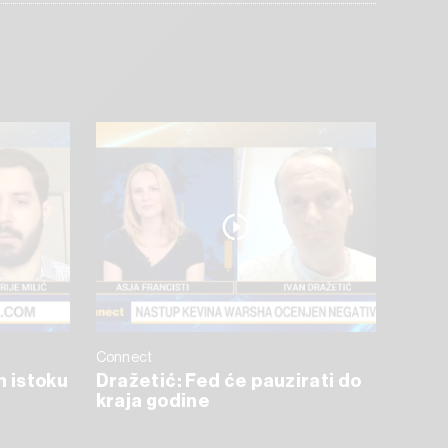
Connect
m istoku
Dražetić: Fed će pauzirati do
kraja godine