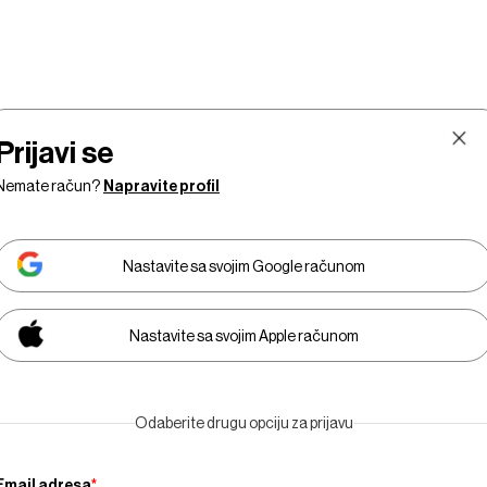
Prijavi se
Nemate račun?
Napravite profil
Nastavite sa svojim Google računom
Nastavite sa svojim Apple računom
Tržišta
Prestiž
Tehnologija
Businessweek Adria
Odaberite drugu opciju za prijavu
Email adresa
*