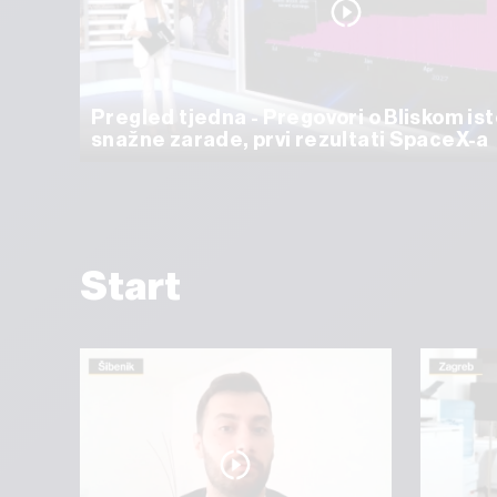
Pregled tjedna - Pregovori o Bliskom ist
snažne zarade, prvi rezultati SpaceX-a
Start