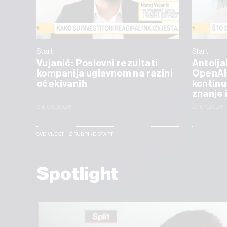
Start
Start
Vujanić: Poslovni rezultati
Antolja
kompanija uglavnom na razini
OpenAI
očekivanih
kontinu
znanje 
04.08.2026
27.07.2026
SVE VIJESTI IZ RUBRIKE START
Spotlight