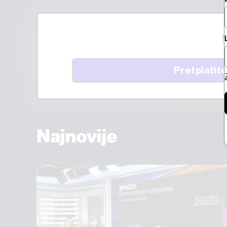
M
Pretplatite
Najnovije