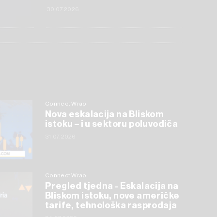
30.07.2026
Connect Wrap
Nova eskalacija na Bliskom
istoku – i u sektoru poluvodiča
31.07.2026
Connect Wrap
Pregled tjedna - Eskalacija na
Bliskom istoku, nove američke
tarife, tehnološka rasprodaja