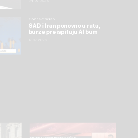
24.07.2026
Connect Wrap
SAD i Iran ponovno u ratu,
burze preispituju AI bum
17.07.2026