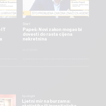
Start
 IT
Papeš: Novi zakon mogao bi
dovesti do rasta cijena
a
nekretnina
15.07.2026
Spotlight
Ljetni mir na burzama: