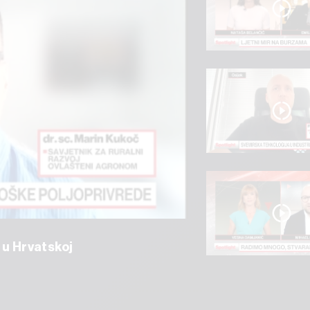
 u Hrvatskoj