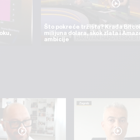
Što pokreće tržišta? Krađa Bitco
oku,
milijuna dolara, skok zlata i Ama
ambicije