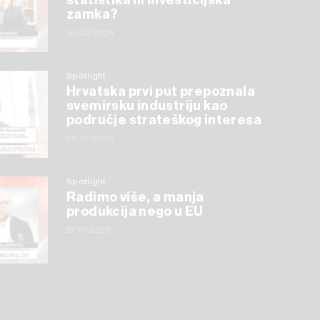
statistika ili investicijska
zamka?
30.07.2026
Spotlight
Hrvatska prvi put prepoznala
svemirsku industriju kao
područje strateškog interesa
29.07.2026
Spotlight
Radimo više, a manja
produkcija nego u EU
27.07.2026