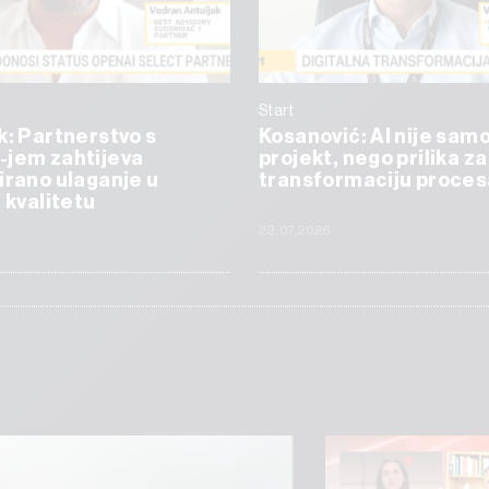
Start
k: Partnerstvo s
Kosanović: AI nije samo
-jem zahtijeva
projekt, nego prilika za
irano ulaganje u
transformaciju proces
i kvalitetu
23.07.2026