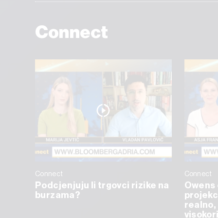
Connect
Connect
Connect
Podcjenjuju li trgovci rizike na
Owens 
burzama?
projekc
realno, 
visokor