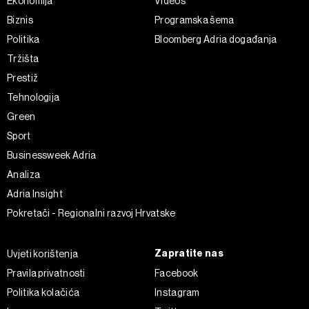
Ekonomija
Videos
Biznis
Programska šema
Politika
Bloomberg Adria događanja
Tržišta
Prestiž
Tehnologija
Green
Sport
Businessweek Adria
Analiza
Adria Insight
Pokretači - Regionalni razvoj Hrvatske
Zapratite nas
Uvjeti korištenja
Pravila privatnosti
Facebook
Politika kolačića
Instagram