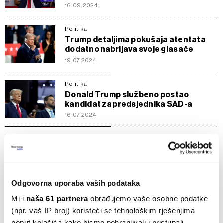
16.09.2024
Politika
Trump detaljima pokušaja atentata
dodatno nabrijava svoje glasače
19.07.2024
Politika
Donald Trump službeno postao
kandidat za predsjednika SAD-a
16.07.2024
Crypto
Pokušaj atentata izazvao nagli porast
memecoinova s temom Donalda
Trumpa
15.07.2024
Odgovorna uporaba vaših podataka
Mi i
naša 61 partnera
obrađujemo vaše osobne podatke
Crypto
(npr. vaš IP broj) koristeći se tehnološkim rješenjima
Trumpova uzdignuta šaka pogurala
bitcoin iznad 60 tisuća dolara
poput kolačića kako bismo pohranjivali i pristupali