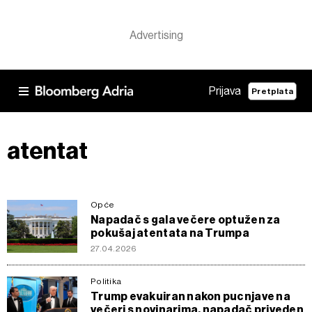
Prijava
Pretplata
atentat
Opće
Napadač s gala večere optužen za
pokušaj atentata na Trumpa
27.04.2026
Politika
Trump evakuiran nakon pucnjave na
večeri s novinarima, napadač priveden