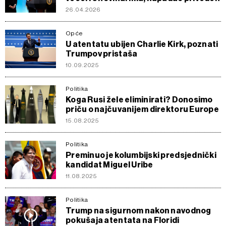
26.04.2026
Opće
U atentatu ubijen Charlie Kirk, poznati
Trumpov pristaša
10.09.2025
Politika
Koga Rusi žele eliminirati? Donosimo
priču o najčuvanijem direktoru Europe
15.08.2025
Politika
Preminuo je kolumbijski predsjednički
kandidat Miguel Uribe
11.08.2025
Politika
Trump na sigurnom nakon navodnog
pokušaja atentata na Floridi