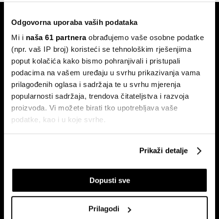
Odgovorna uporaba vaših podataka
Mi i
naša 61 partnera
obrađujemo vaše osobne podatke
(npr. vaš IP broj) koristeći se tehnološkim rješenjima
poput kolačića kako bismo pohranjivali i pristupali
podacima na vašem uređaju u svrhu prikazivanja vama
Pretplati se na
newsletter
prilagođenih oglasa i sadržaja te u svrhu mjerenja
popularnosti sadržaja, trendova čitateljstva i razvoja
proizvoda. Vi možete birati tko upotrebljava vaše
podatke, kao i u koje svrhe.
Ekonomija
Videos
Biznis
Programska šema
Ako nam dopustite, također bismo htjeli:
Prikaži detalje
Politika
Bloomberg Adria događanja
Prikupljati podatke o vašoj geografskoj lokaciji,
Tržišta
koji mogu biti precizni do radijusa od nekoliko metara
Prestiž
Dopusti sve
Prepoznati vaš uređaj tako što ćemo aktivno
skenirati njegove određene karakteristike ("uzimanje
Tehnologija
otiska prsta uređaja")
Green
Prilagodi
U
dijelu s pojedinostima
možete saznati više o tome