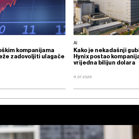
AI
oškim kompanijama
Kako je nekadašnji gub
teže zadovoljiti ulagače
Hynix postao kompanij
vrijedna bilijun dolara
11.07.2026