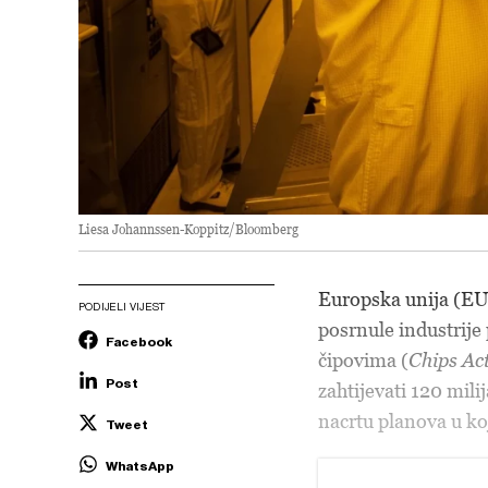
Liesa Johannssen-Koppitz/Bloomberg
Europska unija (EU
PODIJELI VIJEST
posrnule industrij
Facebook
čipovima (
Chips Ac
Post
zahtijevati 120 mil
nacrtu planova u ko
Tweet
WhatsApp