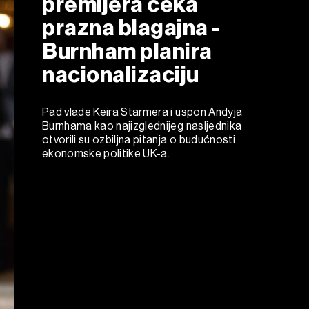
premijera čeka
prazna blagajna -
Burnham planira
nacionalizaciju
Pad vlade Keira Starmera i uspon Andyja
Burnhama kao najizglednijeg nasljednika
otvorili su ozbiljna pitanja o budućnosti
ekonomske politike UK-a.