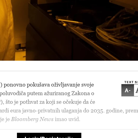
TEXT S
) ponovno pokušava oživljavanje svoje
-
e poluvodiča putem ažuriranog Zakona o
t
), što je pothvat za koji se očekuje da će
ijardi eura javno-privatnih ulaganja do 2035. godine, pre
je je
Bloomberg News
imao uvid.