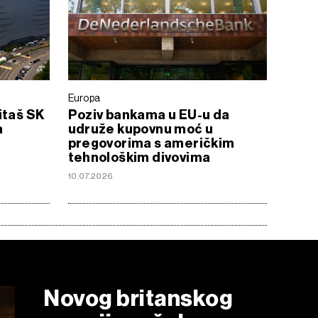
Europa
itaš SK
Poziv bankama u EU-u da
a
udruže kupovnu moć u
pregovorima s američkim
tehnološkim divovima
10.07.2026
Novog britanskog