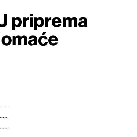
EU priprema
 domaće