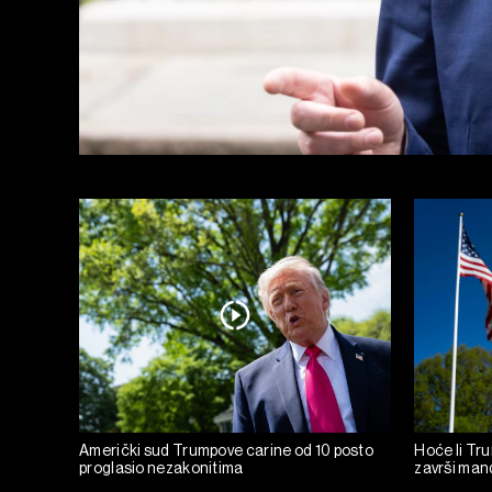
Američki sud Trumpove carine od 10 posto
Hoće li Tru
proglasio nezakonitima
završi man