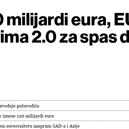
 milijardi eura, 
vima 2.0 za spas
izvodnje poluvodiča
 iznose 120 milijardi eura
kom suverenitetu naspram SAD-a i Azije