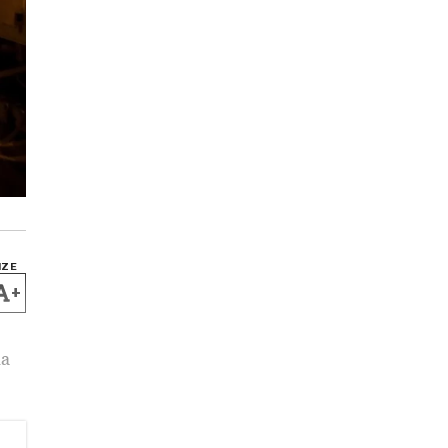
IZE
+
ma