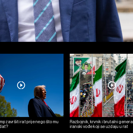
mp završiti rat prije nego što mu
Razbojnik, krvnik i brutalni general
dat?
iranski vođe koji se uzdaju u rat