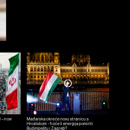
 – novi
Mađarska okreće novu stranicu s
Hrvatskom - hoće li energija pomiriti
Budimpeštu i Zagreb?