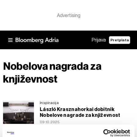
Prijava
Pretplata
Nobelova nagrada za
književnost
Inspiracija
László Krasznahorkai dobitnik
Nobelove nagrade za književnost
09.10.2025