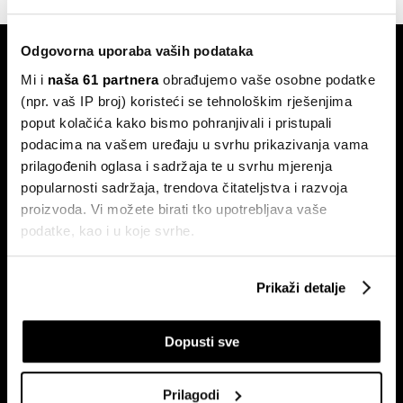
Odgovorna uporaba vaših podataka
Mi i
naša 61 partnera
obrađujemo vaše osobne podatke
(npr. vaš IP broj) koristeći se tehnološkim rješenjima
poput kolačića kako bismo pohranjivali i pristupali
podacima na vašem uređaju u svrhu prikazivanja vama
Pretplati se na
prilagođenih oglasa i sadržaja te u svrhu mjerenja
newsletter
popularnosti sadržaja, trendova čitateljstva i razvoja
proizvoda. Vi možete birati tko upotrebljava vaše
podatke, kao i u koje svrhe.
Ekonomija
Videos
Ako nam dopustite, također bismo htjeli:
Biznis
Programska šema
Prikaži detalje
Prikupljati podatke o vašoj geografskoj lokaciji,
Politika
Bloomberg Adria događanja
koji mogu biti precizni do radijusa od nekoliko metara
Tržišta
Dopusti sve
Prepoznati vaš uređaj tako što ćemo aktivno
Prestiž
skenirati njegove određene karakteristike ("uzimanje
Tehnologija
otiska prsta uređaja")
Prilagodi
Green