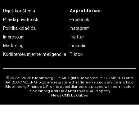
Zapratite nas
Uvjeti korištenja
Pravila privatnosti
Facebook
Politika kolačića
Instagram
Impressum
Twitter
Marketing
Linkedin
Korištenje umjetne inteligencije
Tiktok
©2022 - 2026 Bloomberg L.P. All Rights Reserved. BLOOMBERG and
the BLOOMBERG logo are registered trademarks and service marks of
Bloomberg Finance L.P. or its subsidiaries, displayed with permission
Bloomberg Adria is a Mtel Swiss SA Property
News CMS by Cubes