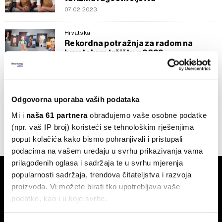
07.02.2023
Hrvatska
Rekordna potražnja za radom na
hrvatskom tržištu u 2022.
04.01.2023
Europa
Kreće sezona - potražnja za radnicima
Odgovorna uporaba vaših podataka
veća nego prije pandemije
Mi i
naša 61 partnera
obrađujemo vaše osobne podatke
07.06.2022
(npr. vaš IP broj) koristeći se tehnološkim rješenjima
poput kolačića kako bismo pohranjivali i pristupali
podacima na vašem uređaju u svrhu prikazivanja vama
prilagođenih oglasa i sadržaja te u svrhu mjerenja
popularnosti sadržaja, trendova čitateljstva i razvoja
proizvoda. Vi možete birati tko upotrebljava vaše
podatke, kao i u koje svrhe.