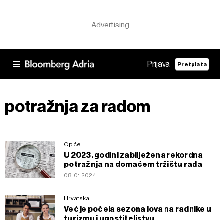
Prijava
Pretplata
potražnja za radom
Opće
U 2023. godini zabilježena rekordna
potražnja na domaćem tržištu rada
08.01.2024
Hrvatska
Već je počela sezona lova na radnike u
turizmu i ugostiteljstvu