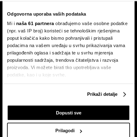
Odgovorna uporaba vaših podataka
Mi i
naša 61 partnera
obrađujemo vaše osobne podatke
(npr. vaš IP broj) koristeći se tehnološkim rješenjima
poput kolačića kako bismo pohranjivali i pristupali
podacima na vašem uređaju u svrhu prikazivanja vama
Pretplati se na
newsletter
prilagođenih oglasa i sadržaja te u svrhu mjerenja
popularnosti sadržaja, trendova čitateljstva i razvoja
proizvoda. Vi možete birati tko upotrebljava vaše
podatke, kao i u koje svrhe.
Ekonomija
Videos
Biznis
Programska šema
Ako nam dopustite, također bismo htjeli:
Prikaži detalje
Politika
Bloomberg Adria događanja
Prikupljati podatke o vašoj geografskoj lokaciji,
Tržišta
koji mogu biti precizni do radijusa od nekoliko metara
Prestiž
Dopusti sve
Prepoznati vaš uređaj tako što ćemo aktivno
skenirati njegove određene karakteristike ("uzimanje
Tehnologija
otiska prsta uređaja")
Green
Prilagodi
U
dijelu s pojedinostima
možete saznati više o tome