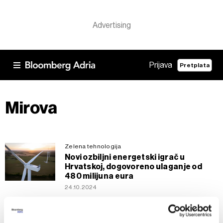
Prijava
Pretplata
Mirova
Zelena tehnologija
Novi ozbiljni energetski igrač u
Hrvatskoj, dogovoreno ulaganje od
480 milijuna eura
24.10.2024