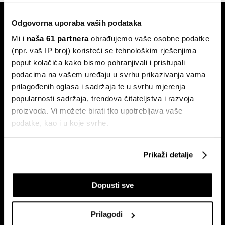
Odgovorna uporaba vaših podataka
Mi i
naša 61 partnera
obrađujemo vaše osobne podatke
(npr. vaš IP broj) koristeći se tehnološkim rješenjima
poput kolačića kako bismo pohranjivali i pristupali
podacima na vašem uređaju u svrhu prikazivanja vama
Pretplati se na
newsletter
prilagođenih oglasa i sadržaja te u svrhu mjerenja
popularnosti sadržaja, trendova čitateljstva i razvoja
proizvoda. Vi možete birati tko upotrebljava vaše
podatke, kao i u koje svrhe.
Ekonomija
Videos
Biznis
Programska šema
Ako nam dopustite, također bismo htjeli:
Prikaži detalje
Politika
Bloomberg Adria događanja
Prikupljati podatke o vašoj geografskoj lokaciji,
Tržišta
koji mogu biti precizni do radijusa od nekoliko metara
Prestiž
Dopusti sve
Prepoznati vaš uređaj tako što ćemo aktivno
skenirati njegove određene karakteristike ("uzimanje
Tehnologija
otiska prsta uređaja")
Green
Prilagodi
U
dijelu s pojedinostima
možete saznati više o tome