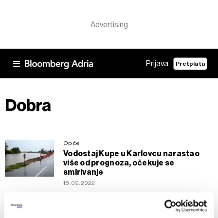
Prijava
Pretplata
Dobra
Opće
Vodostaj Kupe u Karlovcu narastao
više od prognoza, očekuje se
smirivanje
18.09.2022