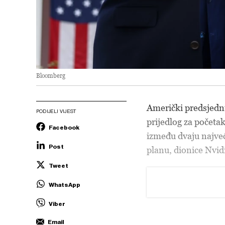
Bloomberg
Američki predsjed
PODIJELI VIJEST
prijedlog za početa
Facebook
između dvaju najve
Post
planu, dionice Nvid
Tweet
WhatsApp
Viber
Email