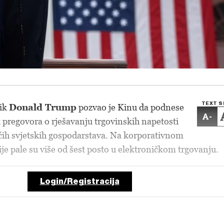
TEXT S
nik
Donald Trump
pozvao je Kinu da podnese
-
k pregovora o rješavanju trgovinskih napetosti
ćih svjetskih gospodarstava. Na korporativnom
ije pale su više od šest posto u elektroničkom trgovanju.
Login/Registracija