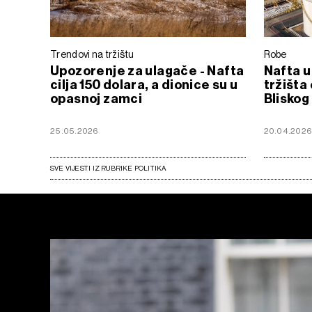
Trendovi na tržištu
Robe
Upozorenje za ulagače - Nafta
Nafta u 
cilja 150 dolara, a dionice su u
tržišta
opasnoj zamci
Bliskog
25.05.2026
20.04.202
SVE VIJESTI IZ RUBRIKE POLITIKA