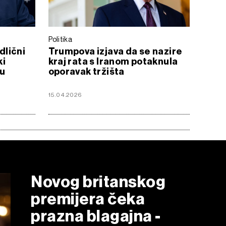
Politika
lični
Trumpova izjava da se nazire
ki
kraj rata s Iranom potaknula
 u
oporavak tržišta
15.04.2026
Novog britanskog
premijera čeka
prazna blagajna -