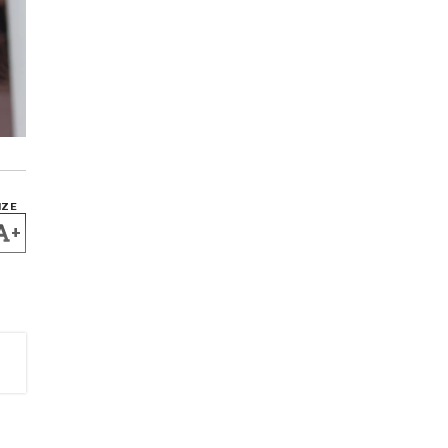
IZE
+