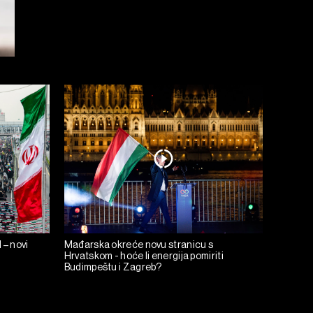
 – novi
Mađarska okreće novu stranicu s
Hrvatskom - hoće li energija pomiriti
Budimpeštu i Zagreb?