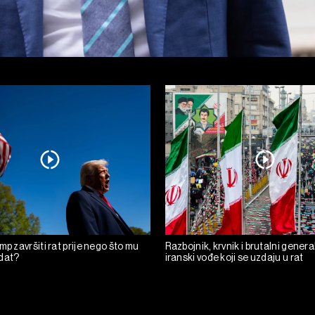
mp završiti rat prije nego što mu
Razbojnik, krvnik i brutalni general
dat?
iranski vođe koji se uzdaju u rat