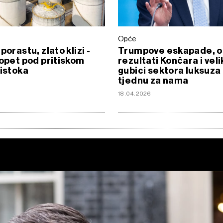
Opće
porastu, zlato klizi -
Trumpove eskapade, od
 opet pod pritiskom
rezultati Končara i veli
 istoka
gubici sektora luksuza
tjednu za nama
6
18.04.2026