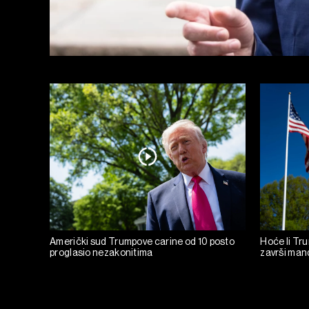
Američki sud Trumpove carine od 10 posto
Hoće li Tru
proglasio nezakonitima
završi man