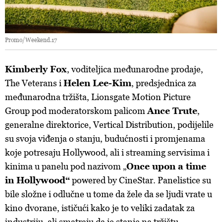
Promo/Weekend.17
Kimberly Fox
, voditeljica međunarodne prodaje,
The Veterans i
Helen Lee-Kim
, predsjednica za
međunarodna tržišta, Lionsgate Motion Picture
Group pod moderatorskom palicom
Ance Trute
,
generalne direktorice, Vertical Distribution, podijelile
su svoja viđenja o stanju, budućnosti i promjenama
koje potresaju Hollywood, ali i streaming servisima i
kinima u panelu pod nazivom „
Once upon a time
in Hollywood“
powered by CineStar. Panelistice su
bile složne i odlučne u tome da žele da se ljudi vrate u
kino dvorane, ističući kako je to veliki zadatak za
industriju, ali smatraju da je stanje na tržištu