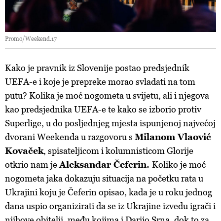
Promo/Weekend.17
Kako je pravnik iz Slovenije postao predsjednik
UEFA-e i koje je prepreke morao svladati na tom
putu? Kolika je moć nogometa u svijetu, ali i njegova
kao predsjednika UEFA-e te kako se izborio protiv
Superlige, u do posljednjeg mjesta ispunjenoj najvećoj
dvorani Weekenda u razgovoru s
Milanom Vlaović
Kovaček
, spisateljicom i kolumnisticom Glorije
otkrio nam je
Aleksandar Čeferin.
Koliko je moć
nogometa jaka dokazuju situacija na početku rata u
Ukrajini koju je Čeferin opisao, kada je u roku jednog
dana uspio organizirati da se iz Ukrajine izvedu igrači i
njihove obitelji, među kojima i Darijo Srna, dok to za