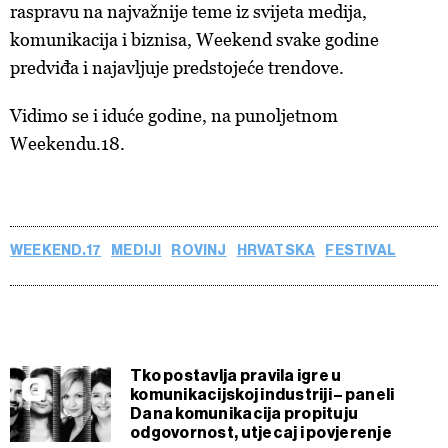
raspravu na najvažnije teme iz svijeta medija,
komunikacija i biznisa, Weekend svake godine
predviđa i najavljuje predstojeće trendove.
Vidimo se i iduće godine, na punoljetnom
Weekendu.18.
WEEKEND.17
MEDIJI
ROVINJ
HRVATSKA
FESTIVAL
Tko postavlja pravila igre u
komunikacijskoj industriji – paneli
Dana komunikacija propituju
odgovornost, utjecaj i povjerenje