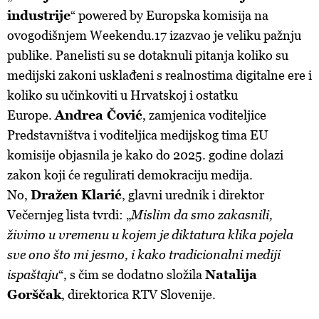
industrije
“ powered by Europska komisija na
ovogodišnjem Weekendu.17 izazvao je veliku pažnju
publike. Panelisti su se dotaknuli pitanja koliko su
medijski zakoni usklađeni s realnostima digitalne ere i
koliko su učinkoviti u Hrvatskoj i ostatku
Europe.
Andrea Čović
, zamjenica voditeljice
Predstavništva i voditeljica medijskog tima EU
komisije objasnila je kako do 2025. godine dolazi
zakon koji će regulirati demokraciju medija.
No,
Dražen Klarić
, glavni urednik i direktor
Večernjeg lista tvrdi: „
Mislim da smo zakasnili,
živimo u vremenu u kojem je diktatura klika pojela
sve ono što mi jesmo, i kako tradicionalni mediji
ispaštaju
“, s čim se dodatno složila
Natalija
Gorščak
, direktorica RTV Slovenije.