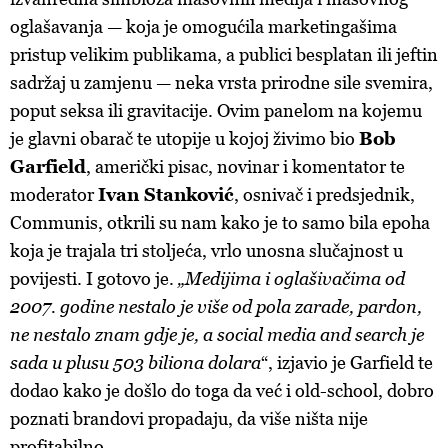
oglašavanja — koja je omogućila marketingašima
pristup velikim publikama, a publici besplatan ili jeftin
sadržaj u zamjenu — neka vrsta prirodne sile svemira,
poput seksa ili gravitacije. Ovim panelom na kojemu
je glavni obarač te utopije u kojoj živimo bio
Bob
Garfield
, američki pisac, novinar i komentator te
moderator
Ivan Stanković
, osnivač i predsjednik,
Communis, otkrili su nam kako je to samo bila epoha
koja je trajala tri stoljeća, vrlo unosna slučajnost u
povijesti. I gotovo je.
„Medijima i oglašivačima od
2007. godine nestalo je više od pola zarade, pardon,
ne nestalo znam gdje je, a social media and search je
sada u plusu 503 biliona dolara
“, izjavio je Garfield te
dodao kako je došlo do toga da već i old-school, dobro
poznati brandovi propadaju, da više ništa nije
profitabilno.