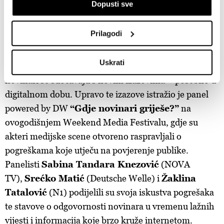
Dopusti sve
Prepoznati vaš uređaj tako što ćemo aktivno
skenirati njegove određene karakteristike ("uzimanje
otiska prsta uređaja")
Prilagodi
Promo/Weekend.17
U
dijelu s pojedinostima
možete saznati više o tome
kako se obrađuje vaše osobne podatke te postaviti svoje
Uskrati
U svijetu u kojem se informacije šire brže nego ikad,
preferencije. Svoju privolu možete u svakom trenutku
izmijeniti ili povući u Izjavi o kolačićima.
novinari se suočavaju s novim izazovima – posebno u
digitalnom dobu. Upravo te izazove istražio je panel
Zajednički voditelji obrade su HD-WIN ARENA SPORT
powered by DW
“Gdje novinari griješe?”
na
d.o.o. i
Partneri
.
Više o podacima koje obrađujemo kao i o
ovogodišnjem Weekend Media Festivalu, gdje su
vašim pravima pročitajte u našoj
Politici privatnosti
, a o
akteri medijske scene otvoreno raspravljali o
kolačićima i drugim sličnim tehnologijama u
Politici kolačića
.
pogreškama koje utječu na povjerenje publike.
Kolačiće u bilo kojem trenutku možete ponovno ažurirati klikom
Panelisti
Sabina Tandara Knezović
(NOVA
na „Prikaži detalje“. Privolu možete u bilo kojem trenutku
povući bez negativnih posljedica.
TV),
Srećko Matić
(Deutsche Welle) i
Žaklina
Tatalović
(N1) podijelili su svoja iskustva pogrešaka
te stavove o odgovornosti novinara u vremenu lažnih
vijesti i informacija koje brzo kruže internetom.