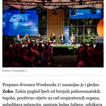
Promo/Weekend.17
Prepunu dvoranu Weekenda.17 nasmijao je i gledao
Zoko
. Zokin pogled liječi od brojnih psihosomatskih
tegoba, pozitivno utječe na rad respiratornih organa,
poboljšava potenciju, umiruje bolne žuljeve, odvikava