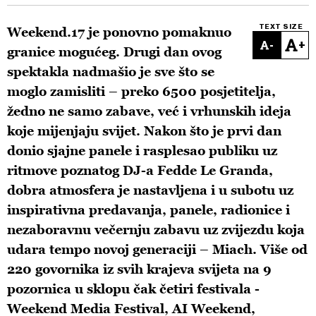
TEXT SIZE
Weekend.17 je ponovno pomaknuo
-
+
granice mogućeg. Drugi dan ovog
spektakla nadmašio je sve što se
moglo zamisliti – preko 6500 posjetitelja,
žedno ne samo zabave, već i vrhunskih ideja
koje mijenjaju svijet. Nakon što je prvi dan
donio sjajne panele i rasplesao publiku uz
ritmove poznatog DJ-a Fedde Le Granda,
dobra atmosfera je nastavljena i u subotu uz
inspirativna predavanja, panele, radionice i
nezaboravnu večernju zabavu uz zvijezdu koja
udara tempo novoj generaciji – Miach. Više od
220 govornika iz svih krajeva svijeta na 9
pozornica u sklopu čak četiri festivala -
Weekend Media Festival, AI Weekend,