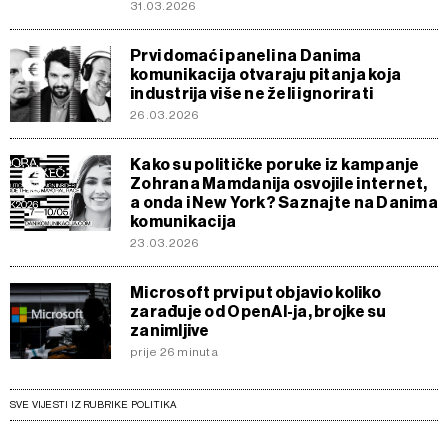
31.03.2026
Prvi domaći paneli na Danima
komunikacija otvaraju pitanja koja
industrija više ne želi ignorirati
26.03.2026
Kako su političke poruke iz kampanje
Zohrana Mamdanija osvojile internet,
a onda i New York? Saznajte na Danima
komunikacija
23.03.2026
Microsoft prvi put objavio koliko
zarađuje od OpenAI-ja, brojke su
zanimljive
prije 26 minuta
SVE VIJESTI IZ RUBRIKE POLITIKA