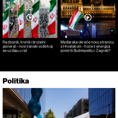
Razbojnik, krvnik i brutalni
Mađarska okreće novu stranicu
general – novi iranski vođe koji
s Hrvatskom - hoće li energija
se uzdaju u rat
pomiriti Budimpeštu i Zagreb?
Politika