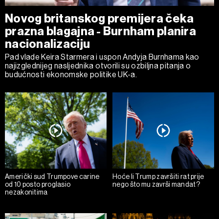
Novog britanskog premijera čeka
prazna blagajna - Burnham planira
nacionalizaciju
Pad vlade Keira Starmera i uspon Andyja Burnhama kao
najizglednijeg nasljednika otvorili su ozbiljna pitanja o
budućnosti ekonomske politike UK-a.
Američki sud Trumpove carine
Hoće li Trump završiti rat prije
od 10 posto proglasio
nego što mu završi mandat?
nezakonitima