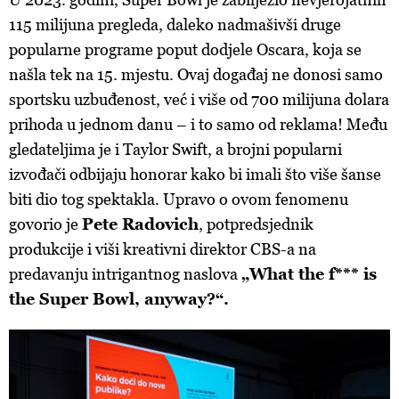
115 milijuna pregleda, daleko nadmašivši druge
popularne programe poput dodjele Oscara, koja se
našla tek na 15. mjestu. Ovaj događaj ne donosi samo
sportsku uzbuđenost, već i više od 700 milijuna dolara
prihoda u jednom danu – i to samo od reklama! Među
gledateljima je i Taylor Swift, a brojni popularni
izvođači odbijaju honorar kako bi imali što više šanse
biti dio tog spektakla. Upravo o ovom fenomenu
govorio je
Pete Radovich
, potpredsjednik
produkcije i viši kreativni direktor CBS-a na
predavanju intrigantnog naslova
„What the f*** is
the Super Bowl, anyway?“.