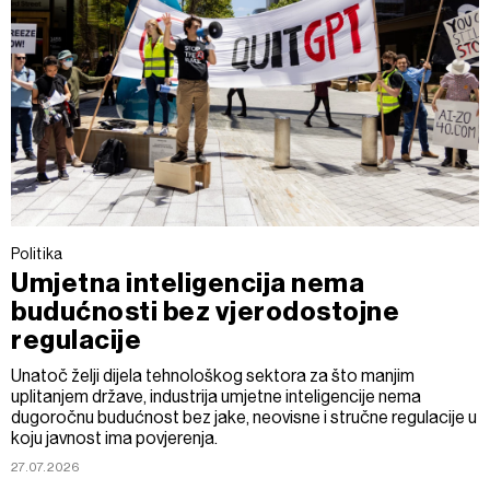
Politika
Umjetna inteligencija nema
budućnosti bez vjerodostojne
regulacije
Unatoč želji dijela tehnološkog sektora za što manjim
uplitanjem države, industrija umjetne inteligencije nema
dugoročnu budućnost bez jake, neovisne i stručne regulacije u
koju javnost ima povjerenja.
27.07.2026