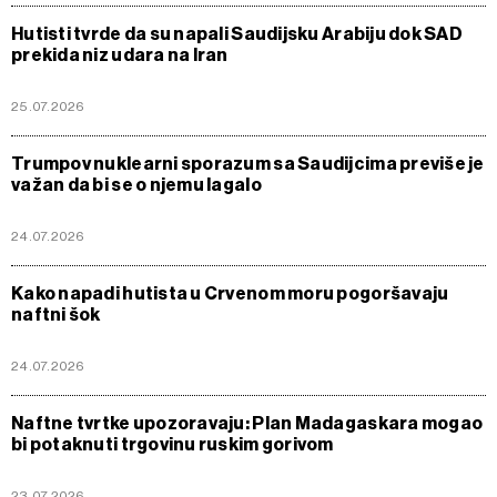
Hutisti tvrde da su napali Saudijsku Arabiju dok SAD
prekida niz udara na Iran
25.07.2026
Trumpov nuklearni sporazum sa Saudijcima previše je
važan da bi se o njemu lagalo
24.07.2026
Kako napadi hutista u Crvenom moru pogoršavaju
naftni šok
24.07.2026
Naftne tvrtke upozoravaju: Plan Madagaskara mogao
bi potaknuti trgovinu ruskim gorivom
23.07.2026