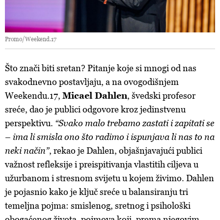
Promo/Weekend.17
Što znači biti sretan? Pitanje koje si mnogi od nas
svakodnevno postavljaju, a na ovogodišnjem
Weekendu.17,
Micael Dahlen
, švedski profesor
sreće, dao je publici odgovore kroz jedinstvenu
perspektivu.
“Svako malo trebamo zastati i zapitati se
– ima li smisla ono što radimo i ispunjava li nas to na
neki način”
, rekao je Dahlen, objašnjavajući publici
važnost refleksije i preispitivanja vlastitih ciljeva u
užurbanom i stresnom svijetu u kojem živimo. Dahlen
je pojasnio kako je ključ sreće u balansiranju tri
temeljna pojma: smislenog, sretnog i psihološki
obogaćenog života, pojmova koji, prema njegovim