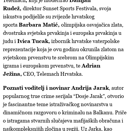
Telemach
,
koji je moderirao
Damjan
Rudež,
direktor Sunset Sports Festivala, svoja
iskustva podijelile su zvijezde hrvatskog
sporta
Barbara Matić,
olimpijska osvajačica zlata,
dvostruka svjetska prvakinja i europska prvakinja u
judu i
Ivica Tucak,
izbornik hrvatske vaterpolske
reprezentacije koja je ovu godinu okrunila zlatom na
svjetskom prvenstvu te srebrom na Olimpijskim
igrama i europskom prvenstvu, te
Adrian
Ježina,
CEO, Telemach Hrvatska.
Poznati voditelj i novinar Andrija Jarak
, autor
popularnog true crime serijala “Dosje Jarak”, otvorio
je fascinantne teme istraživačkog novinarstva u
dinamičnom razgovoru o kriminalu na Balkanu. Priče
o istragama stvarnih slučajeva mafijaških obračuna i
najkompleksnijih zločina u regiji. Uz Jarka, kao