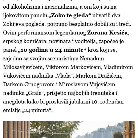
od alkoholizma i nacionalizma, a oni koji su na
ljekovitom panelu
„Zoko te gleda“
uhvatili dva
Zokijeva pogleda, potpuno besplatno dobili su i treći.
Ovim performansom legendarnog
Zorana Kesića
,
srpskog komičara, novinara i voditelja, započeo je
panel
„10 godina u 24 minute“
kroz koji se,
zajedno sa svojim scenaristima Nenadom
Milosavljevićem, Viktorom Markovićem, Vladimirom
Vukovićem nadmika „Vlada“, Markom Dražićem,
Darkom Crnogorcem i Miroslavom Vujevićem
nadimka „Grafa“, prisjetio najboljih trenutaka i
anegdota kako bi proslavili jubilarni 10. rođendan
emisije „24 minuta“.