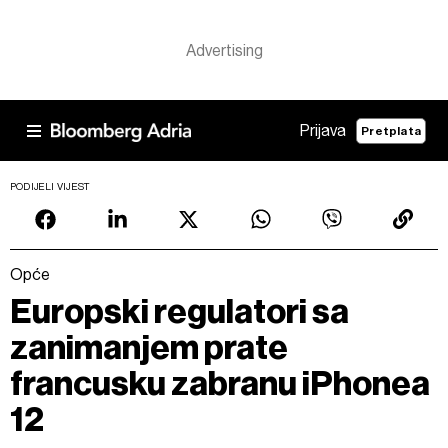
Prijava
Pretplata
PODIJELI VIJEST
Opće
Europski regulatori sa
zanimanjem prate
francusku zabranu iPhonea
12