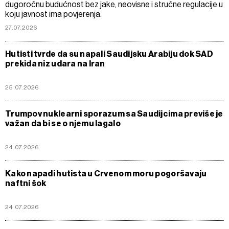
dugoročnu budućnost bez jake, neovisne i stručne regulacije u
koju javnost ima povjerenja.
27.07.2026
Hutisti tvrde da su napali Saudijsku Arabiju dok SAD
prekida niz udara na Iran
25.07.2026
Trumpov nuklearni sporazum sa Saudijcima previše je
važan da bi se o njemu lagalo
24.07.2026
Kako napadi hutista u Crvenom moru pogoršavaju
naftni šok
24.07.2026