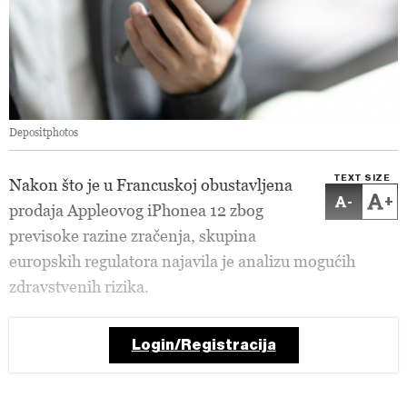
Depositphotos
TEXT SIZE
Nakon što je u Francuskoj obustavljena
-
+
prodaja Appleovog iPhonea 12 zbog
previsoke razine zračenja, skupina
europskih regulatora najavila je analizu mogućih
zdravstvenih rizika.
Login/Registracija