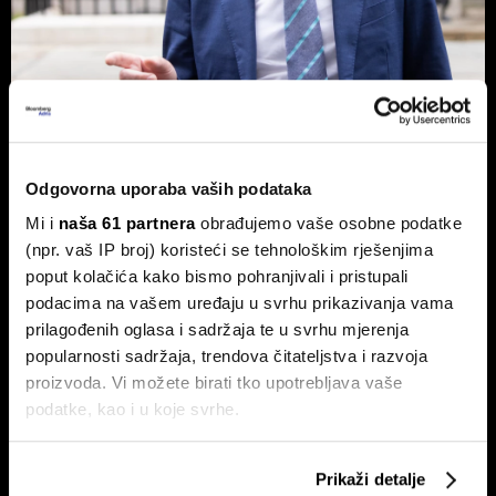
Novog britanskog premijera čeka
prazna blagajna - Burnham planira
nacionalizaciju
Odgovorna uporaba vaših podataka
Pad vlade Keira Starmera i uspon Andyja Burnhama kao
Mi i
naša 61 partnera
obrađujemo vaše osobne podatke
najizglednijeg nasljednika otvorili su ozbiljna pitanja o
(npr. vaš IP broj) koristeći se tehnološkim rješenjima
budućnosti ekonomske politike UK-a.
poput kolačića kako bismo pohranjivali i pristupali
podacima na vašem uređaju u svrhu prikazivanja vama
prilagođenih oglasa i sadržaja te u svrhu mjerenja
popularnosti sadržaja, trendova čitateljstva i razvoja
proizvoda. Vi možete birati tko upotrebljava vaše
podatke, kao i u koje svrhe.
Ako nam dopustite, također bismo htjeli:
Prikaži detalje
Američki sud Trumpove carine
Hoće li Trump završiti rat prije
Prikupljati podatke o vašoj geografskoj lokaciji,