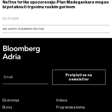
Naftne tvrtke upozoravaju: Plan Madagaskara mogao
bi potaknuti trgovinu ruskim gorivom
23.07.2026
SVE VIJESTI IZ RUBRIKE POLITIKA
Pretplati se na
newsletter
Ekonomija
Videos
Biznis
Programska šema