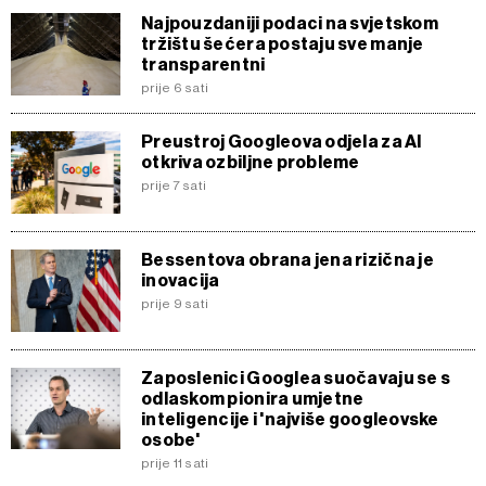
Najpouzdaniji podaci na svjetskom
tržištu šećera postaju sve manje
transparentni
prije 6 sati
Preustroj Googleova odjela za AI
otkriva ozbiljne probleme
prije 7 sati
Bessentova obrana jena rizična je
inovacija
prije 9 sati
Zaposlenici Googlea suočavaju se s
odlaskom pionira umjetne
inteligencije i 'najviše googleovske
osobe'
prije 11 sati