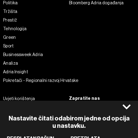
Politika
Bloomberg Adria događanja
Tržišta
Prestiž
Tehnologija
Green
Sport
Businessweek Adria
Analiza
Adria Insight
Pokretači - Regionalni razvoj Hrvatske
Zapratite nas
Uvjeti korištenja
Pravila privatnosti
Facebook
Politika kolačića
Instagram
Nastavite čitati odabirom jedne od opcija
Impressum
Twitter
u nastavku.
Marketing
Linkedin