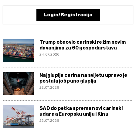
Login/Registracija
Trump obnovio carinski režim novim
davanjima za 60 gospodarstava
24.07.2026
Najgluplja carina na svijetu upravo je
postala još puno gluplja
22.07.2026
SAD do petka sprema novi carinski
udar na Europsku uniju i Kinu
22.07.2026