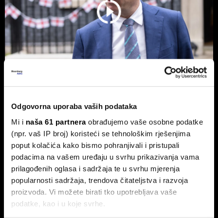
Novog britanskog premijera čeka
Odgovorna uporaba vaših podataka
prazna blagajna - Burnham planira
Mi i
naša 61 partnera
obrađujemo vaše osobne podatke
nacionalizaciju
(npr. vaš IP broj) koristeći se tehnološkim rješenjima
Pad vlade Keira Starmera i uspon Andyja Burnhama kao
poput kolačića kako bismo pohranjivali i pristupali
najizglednijeg nasljednika otvorili su ozbiljna pitanja o
podacima na vašem uređaju u svrhu prikazivanja vama
budućnosti ekonomske politike UK-a.
prilagođenih oglasa i sadržaja te u svrhu mjerenja
popularnosti sadržaja, trendova čitateljstva i razvoja
proizvoda. Vi možete birati tko upotrebljava vaše
podatke, kao i u koje svrhe.