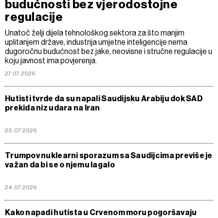
budućnosti bez vjerodostojne
regulacije
Unatoč želji dijela tehnološkog sektora za što manjim
uplitanjem države, industrija umjetne inteligencije nema
dugoročnu budućnost bez jake, neovisne i stručne regulacije u
koju javnost ima povjerenja.
27.07.2026
Hutisti tvrde da su napali Saudijsku Arabiju dok SAD
prekida niz udara na Iran
25.07.2026
Trumpov nuklearni sporazum sa Saudijcima previše je
važan da bi se o njemu lagalo
24.07.2026
Kako napadi hutista u Crvenom moru pogoršavaju