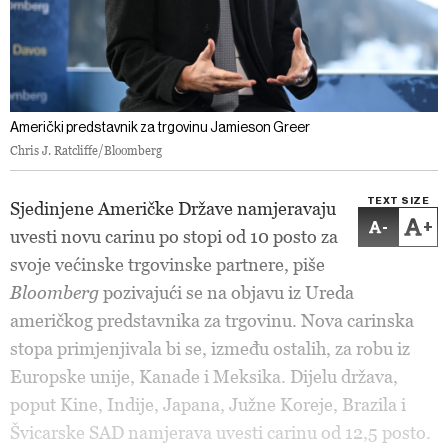
Američki predstavnik za trgovinu Jamieson Greer
Chris J. Ratcliffe/Bloomberg
TEXT SIZE
Sjedinjene Američke Države namjeravaju
-
+
uvesti novu carinu po stopi od 10 posto za
svoje većinske trgovinske partnere, piše
Bloomberg
pozivajući se na objavu iz Ureda
američkog predstavnika za trgovinu. Nova carinska
stopa primjenjivala bi se, između ostalih, za robu iz
Europske unije, Kanade i Meksika. Dijelu država,
poput Kine, Indije, Japana, Južne Koreje, Brazila i
Švicarske SAD namjerava uvesti carinu od 12,5 posto.