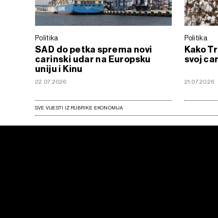
Politika
Politika
SAD do petka sprema novi
Kako Tr
carinski udar na Europsku
svoj ca
uniju i Kinu
22.07.2026
21.07.2026
SVE VIJESTI IZ RUBRIKE EKONOMIJA