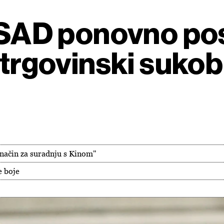
i SAD ponovno po
 trgovinski sukob
 način za suradnju s Kinom"
e boje