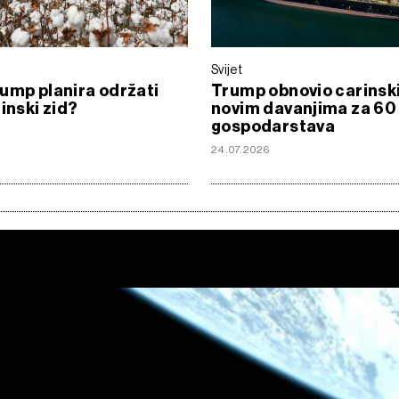
Svijet
ump planira održati
Trump obnovio carinsk
rinski zid?
novim davanjima za 60
gospodarstava
24.07.2026