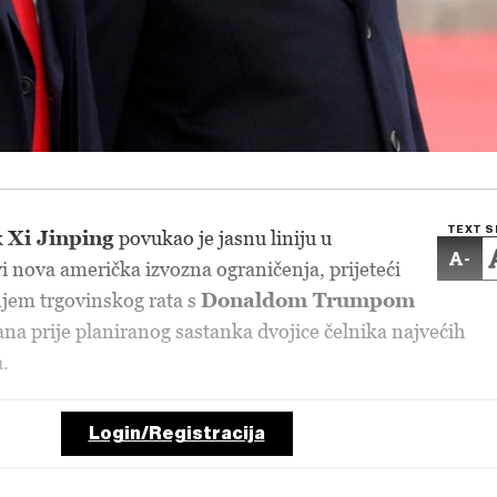
TEXT S
k
Xi Jinping
povukao je jasnu liniju u
-
i nova američka izvozna ograničenja, prijeteći
em trgovinskog rata s
Donaldom Trumpom
na prije planiranog sastanka dvojice čelnika najvećih
.
Login/Registracija