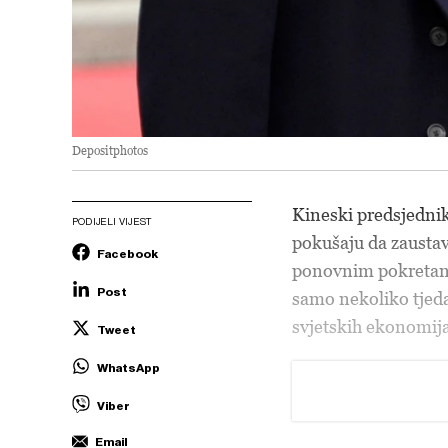
Depositphotos
Kineski predsjedni
PODIJELI VIJEST
pokušaju da zaustav
Facebook
ponovnim pokretanj
Post
samo nekoliko tjeda
svjetskih ekonomija
Tweet
WhatsApp
Viber
Email