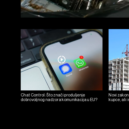
Chat Control: Što znači produljenje
Novi zakon
dobrovoljnog nadzora komunikacija u EU?
kupce, ali i