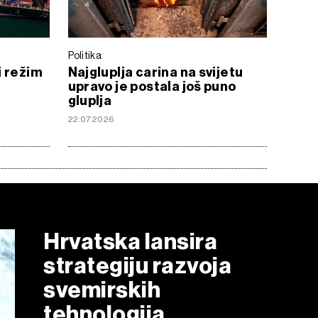
Politika
i režim
Najgluplja carina na svijetu
upravo je postala još puno
gluplja
22.07.2026
Hrvatska lansira
strategiju razvoja
svemirskih
tehnologija