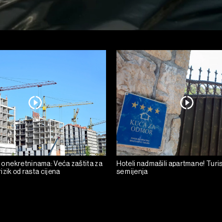
 o nekretninama: Veća zaštita za
Hoteli nadmašili apartmane! Turis
 rizik od rasta cijena
se mijenja