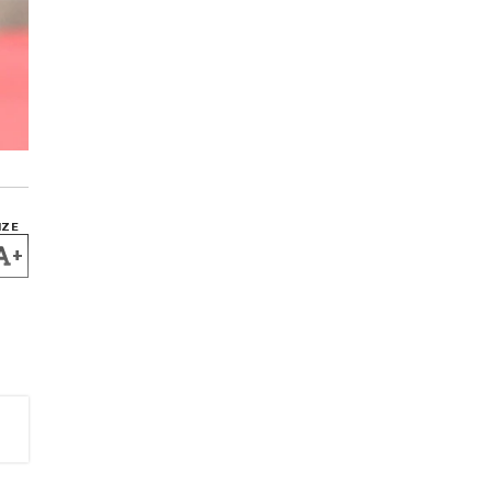
IZE
+