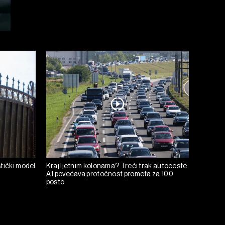
tički model
Kraj ljetnim kolonama? Treći trak autoceste
A1 povećava protočnost prometa za 100
posto