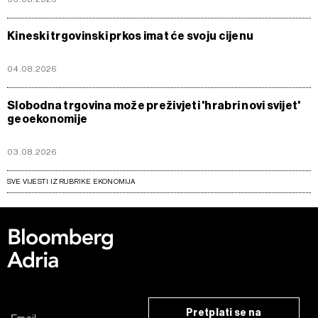
Kineski trgovinski prkos imat će svoju cijenu
04.08.2026
Slobodna trgovina može preživjeti 'hrabri novi svijet'
geoekonomije
03.08.2026
SVE VIJESTI IZ RUBRIKE EKONOMIJA
Pretplati se na