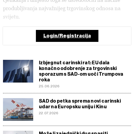
produbljivanja najvažnijeg trgovinskog odnosa na
svijetu.
Login/Registracija
Izbjegnut carinski rat: EU dala
konačno odobrenje za trgovinski
sporazum s SAD-om uoči Trumpova
roka
25.06.2026
SAD do petka sprema novi carinski
udar na Europsku uniju i Kinu
22.07.2026
Može li zajednički dug spasiti