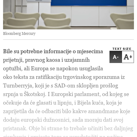
Bloomberg Mercury
TEXT SIZE
Bile su potrebne informacije o mjesecima
-
+
prijetnji, pravnog kaosa i uzajamnih
optužbi, ali Europa se napokon usuglasila
oko teksta za ratifikaciju trgovinskog sporazuma iz
Turnberryja, koji je s SAD-om sklopljen prošlog
srpnja u Škotskoj. I Europski parlament, od kojeg se
očekuje da će glasati u lipnju, i Bijela kuća, koja je
zaprijetila da će odbaciti bilo kakve amandmane koje
dodaju europski dužnosnici, sada moraju dati svoj
pristanak. Obje bi strane to trebale učiniti bez daljnjeg
cjenkanja i umjesto toga se usredotočiti na načine