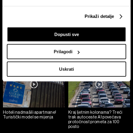
Ako nam dopustite, također bismo htjeli:
Prikaži detalje
Prikupljati podatke o vašoj geografskoj lokaciji,
koji mogu biti precizni do radijusa od nekoliko metara
Dopusti sve
Prepoznati vaš uređaj tako što ćemo aktivno
Chat Control: Što znači
Novi zakon o nekretninama:
skenirati njegove određene karakteristike ("uzimanje
produljenje dobrovoljnog
Veća zaštita za kupce, ali i rizik
otiska prsta uređaja")
nadzora komunikacija u EU?
od rasta cijena
Prilagodi
U
dijelu s pojedinostima
možete saznati više o tome
kako se obrađuje vaše osobne podatke te postaviti svoje
Uskrati
preferencije. Svoju privolu možete u svakom trenutku
izmijeniti ili povući u Izjavi o kolačićima.
Zajednički voditelji obrade su HD-WIN ARENA SPORT
d.o.o. i
Partneri
.
Više o podacima koje obrađujemo kao i o
vašim pravima pročitajte u našoj
Politici privatnosti
, a o
Hoteli nadmašili apartmane!
Kraj ljetnim kolonama? Treći
kolačićima i drugim sličnim tehnologijama u
Politici kolačića
.
Turistički model se mijenja
trak autoceste A1 povećava
protočnost prometa za 100
Kolačiće u bilo kojem trenutku možete ponovno ažurirati klikom
posto
na „Prikaži detalje“. Privolu možete u bilo kojem trenutku