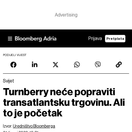
Prijava
Pretplata
PODIJELI VIJEST
Svijet
Turnberry neće popraviti
transatlantsku trgovinu. Ali
to je početak
Izvor:
Uredništvo Bloomberga