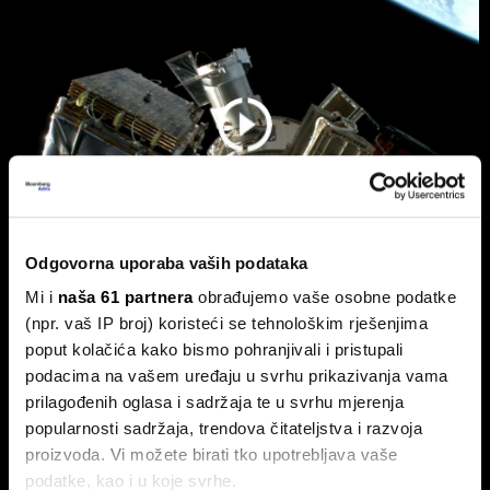
Odgovorna uporaba vaših podataka
Mi i
naša 61 partnera
obrađujemo vaše osobne podatke
Hrvatska lansira strategiju razvoja
(npr. vaš IP broj) koristeći se tehnološkim rješenjima
poput kolačića kako bismo pohranjivali i pristupali
svemirskih tehnologija
podacima na vašem uređaju u svrhu prikazivanja vama
Svemirske tehnologije uvrštene su u Nacionalni plan
prilagođenih oglasa i sadržaja te u svrhu mjerenja
razvoja industrije do 2034..
popularnosti sadržaja, trendova čitateljstva i razvoja
proizvoda. Vi možete birati tko upotrebljava vaše
podatke, kao i u koje svrhe.