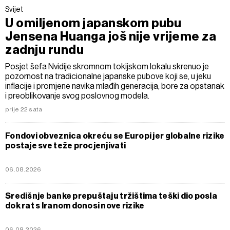
Svijet
U omiljenom japanskom pubu
Jensena Huanga još nije vrijeme za
zadnju rundu
Posjet šefa Nvidije skromnom tokijskom lokalu skrenuo je
pozornost na tradicionalne japanske pubove koji se, u jeku
inflacije i promjene navika mlađih generacija, bore za opstanak
i preoblikovanje svog poslovnog modela.
prije 22 sata
Fondovi obveznica okreću se Europi jer globalne rizike
postaje sve teže procjenjivati
06.08.2026
Središnje banke prepuštaju tržištima teški dio posla
dok rat s Iranom donosi nove rizike
06.08.2026