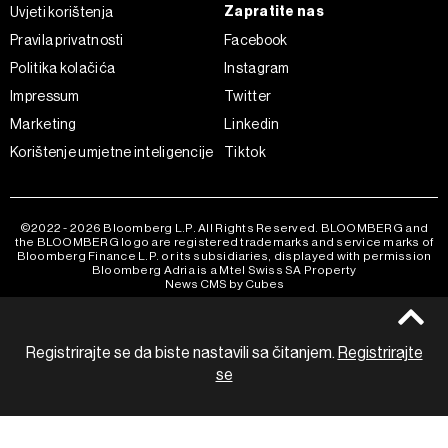
Zapratite nas
Uvjeti korištenja
Pravila privatnosti
Facebook
Politika kolačića
Instagram
Impressum
Twitter
Marketing
Linkedin
Korištenje umjetne inteligencije
Tiktok
©2022 - 2026 Bloomberg L.P. All Rights Reserved. BLOOMBERG and
the BLOOMBERG logo are registered trademarks and service marks of
Bloomberg Finance L.P. or its subsidiaries, displayed with permission
Bloomberg Adria is a Mtel Swiss SA Property
News CMS by Cubes
Registrirajte se da biste nastavili sa čitanjem.
Registrirajte
se