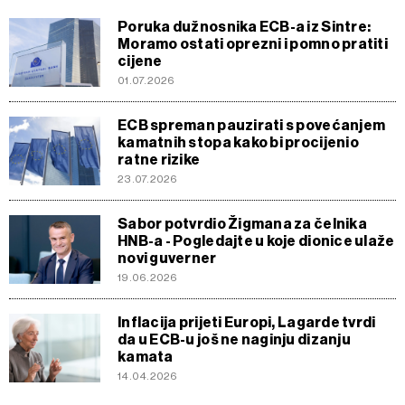
Poruka dužnosnika ECB-a iz Sintre:
Moramo ostati oprezni i pomno pratiti
cijene
01.07.2026
ECB spreman pauzirati s povećanjem
kamatnih stopa kako bi procijenio
ratne rizike
23.07.2026
Sabor potvrdio Žigmana za čelnika
HNB-a - Pogledajte u koje dionice ulaže
novi guverner
19.06.2026
Inflacija prijeti Europi, Lagarde tvrdi
da u ECB-u još ne naginju dizanju
kamata
14.04.2026