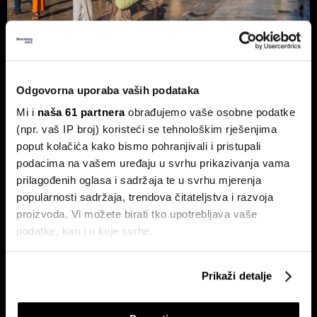
Turizam iza brojki: odvaja li se
premium segment od ostatka
Odgovorna uporaba vaših podataka
tržišta?
Mi i
naša 61 partnera
obrađujemo vaše osobne podatke
Lipanj donio pad u dolascima i noćenjima, najviše pogođeni
(npr. vaš IP broj) koristeći se tehnološkim rješenjima
kampovi i obiteljski smještaj.
poput kolačića kako bismo pohranjivali i pristupali
podacima na vašem uređaju u svrhu prikazivanja vama
prilagođenih oglasa i sadržaja te u svrhu mjerenja
popularnosti sadržaja, trendova čitateljstva i razvoja
proizvoda. Vi možete birati tko upotrebljava vaše
podatke, kao i u koje svrhe.
Ako nam dopustite, također bismo htjeli:
Prikaži detalje
Prikupljati podatke o vašoj geografskoj lokaciji,
Hrvatska lansira strategiju
Chat Control: Što znači
razvoja svemirskih tehnologija
produljenje dobrovoljnog
koji mogu biti precizni do radijusa od nekoliko metara
nadzora komunikacija u EU?