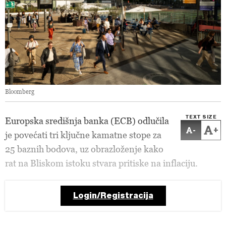
Bloomberg
TEXT SIZE
Europska središnja banka (ECB) odlučila
-
+
je povećati tri ključne kamatne stope za
25 baznih bodova, uz obrazloženje kako
rat na Bliskom istoku stvara pritiske na inflaciju.
Login/Registracija