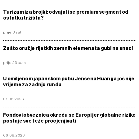
Turizam iza brojki: odvaja li se premium segment od
ostatka tržišta?
prije 8 sati
Zašto oružje rijetkih zemnih elemenata gubi na snazi
prije 23 sata
U omiljenom japanskom pubu Jensena Huanga još nije
vrijeme za zadnju rundu
07.08.2026
Fondovi obveznica okreću se Europi jer globalne rizike
postaje sve teže procjenjivati
06.08.2026