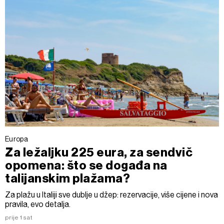
Europa
Za ležaljku 225 eura, za sendvič
opomena: što se događa na
talijanskim plažama?
Za plažu u Italiji sve dublje u džep: rezervacije, više cijene i nova
pravila, evo detalja.
prije 1 sat