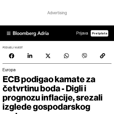
Prijava
Pretplata
PODIJELI VIJEST
Europa
ECB podigao kamate za
četvrtinu boda - Digli i
prognozu inflacije, srezali
izglede gospodarskog