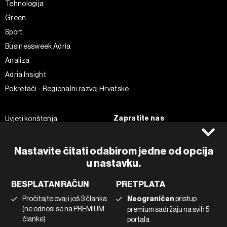
Tehnologija
Green
Sport
Businessweek Adria
Analiza
Adria Insight
Pokretači - Regionalni razvoj Hrvatske
Zapratite nas
Uvjeti korištenja
Pravila privatnosti
Facebook
Politika kolačića
Instagram
Nastavite čitati odabirom jedne od opcija
Impressum
u nastavku.
Twitter
Marketing
Linkedin
BESPLATAN RAČUN
PRETPLATA
Korištenje umjetne inteligencije
Tiktok
Pročitajte ovaj i još 3 članka
Neograničen
pristup
(ne odnosi se na PREMIUM
premium sadržaju na svih 5
članke)
portala