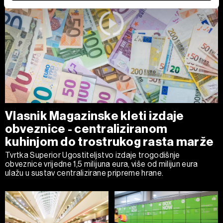
izmijeniti ili povući u Izjavi o kolačićima.
Zajednički voditelji obrade su HD-WIN ARENA SPORT
d.o.o. i
Partneri
.
Više o podacima koje obrađujemo kao i o
vašim pravima pročitajte u našoj
Politici privatnosti
, a o
kolačićima i drugim sličnim tehnologijama u
Politici kolačića
.
Kolačiće u bilo kojem trenutku možete ponovno ažurirati klikom
na „Prikaži detalje“. Privolu možete u bilo kojem trenutku
povući bez negativnih posljedica.
Vlasnik Magazinske kleti izdaje
obveznice - centraliziranom
kuhinjom do trostrukog rasta marže
Tvrtka Superior Ugostiteljstvo izdaje trogodišnje
obveznice vrijedne 1,5 milijuna eura, više od milijun eura
ulažu u sustav centralizirane pripreme hrane.