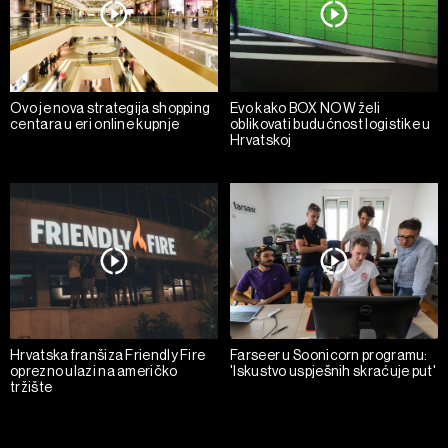
Ovo je nova strategija shopping
Evo kako BOX NOW želi
centara u eri online kupnje
oblikovati budućnost logistike u
Hrvatskoj
Hrvatska franšiza Friendly Fire
Farseer u Soonicorn programu:
oprezno ulazi na američko
'Iskustvo uspješnih skraćuje put'
tržište