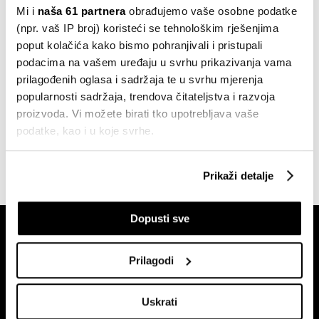
Mi i
naša 61 partnera
obrađujemo vaše osobne podatke
Formula 1 cvjeta, no njezin zaljevski
(npr. vaš IP broj) koristeći se tehnološkim rješenjima
motor usporava
poput kolačića kako bismo pohranjivali i pristupali
prije 3 sata
podacima na vašem uređaju u svrhu prikazivanja vama
prilagođenih oglasa i sadržaja te u svrhu mjerenja
popularnosti sadržaja, trendova čitateljstva i razvoja
SVE VIJESTI IZ RUBRIKE BIZNIS
proizvoda. Vi možete birati tko upotrebljava vaše
podatke, kao i u koje svrhe.
Ako nam dopustite, također bismo htjeli:
Prikaži detalje
Prikupljati podatke o vašoj geografskoj lokaciji,
koji mogu biti precizni do radijusa od nekoliko metara
Dopusti sve
Prepoznati vaš uređaj tako što ćemo aktivno
skenirati njegove određene karakteristike ("uzimanje
otiska prsta uređaja")
Prilagodi
U
dijelu s pojedinostima
možete saznati više o tome
kako se obrađuje vaše osobne podatke te postaviti svoje
Uskrati
preferencije. Svoju privolu možete u svakom trenutku