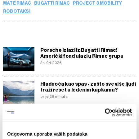
MATE RIMAC
BUGATTI RIMAC
PROJECT 3 MOBILITY
ROBOTAKSI
Porsche izlazi iz Bugatti Rimac!
Američki fond ulazi u Rimac grupu
24.04.2026
Hladnoća kao spas - zašto sve više ljudi
traži reset u ledenim kupkama?
prije 28 minuta
Za ležaljku 225 eura, za sendvič
opomena: što se događa na talijanskim
plažama?
Odgovorna uporaba vaših podataka
prije 2 sata