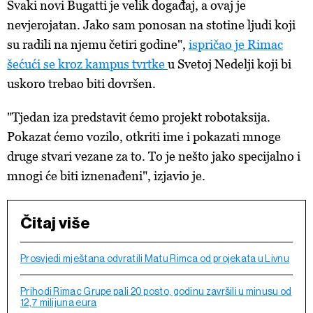
Svaki novi Bugatti je velik događaj, a ovaj je
nevjerojatan. Jako sam ponosan na stotine ljudi koji
su radili na njemu četiri godine",
ispričao je Rimac
šećući se kroz kampus tvrtke
u Svetoj Nedelji koji bi
uskoro trebao biti dovršen.
"Tjedan iza predstavit ćemo projekt robotaksija.
Pokazat ćemo vozilo, otkriti ime i pokazati mnoge
druge stvari vezane za to. To je nešto jako specijalno i
mnogi će biti iznenađeni", izjavio je.
Čitaj više
Prosvjedi mještana odvratili Matu Rimca od projekata u Livnu
Prihodi Rimac Grupe pali 20 posto, godinu završili u minusu od
12,7 milijuna eura