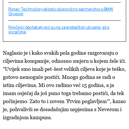
Rimac Technology sklopio dugoročno partnerstvo s BMW
Grupom
Rimčevi robotaksiji već su na zagrebačkim ulicama, ali s
vozačima
Naglasio je i kako svakih pola godine razgovaraju o
ciljevima kompanije, odnosno smjeru u kojem žele ići.
"Uvijek smo imali pet-šest velikih ciljeva koje je teško,
gotovo nemoguće postići. Mnogo godina se radi o
istim ciljevima. Mi ovo radimo već 15 godina, a ja
imam osjećaj da još puno toga trebamo postići, da tek
počinjemo. Zato to i zovem 'Prvim poglavljem'", kazao
je, pohvalivši se dosadašnjim uspjesima s Neverom i
izgradnjom kampusa.