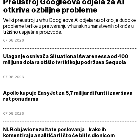
Preustroj Googleova odjela za AI
otkriva ozbiljne probleme
Veliki preustroj u vrhu Googleova AI odjela razotkrio je duboke
probleme tvrtke u pretvaranju vrhunskih znanstvenih otkrića u
tržišno uspješne proizvode.
07.08.2026
Ulaganje osnivača Situational Awarenessa od 400
milijuna dolara otišlo tvrtki koju podržava Sequoia
07.08.2026
Apollo kupuje EasyJet za 5,7 milijardi funti i završava
rat ponudama
07.08.2026
NLB objavio rezultate poslovanja – kako ih
komentiraju analitičari i što će biti s dionicom