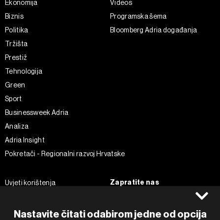
Ekonomija
Videos
Biznis
Programska šema
Politika
Bloomberg Adria događanja
Tržišta
Prestiž
Tehnologija
Green
Sport
Businessweek Adria
Analiza
Adria Insight
Pokretači - Regionalni razvoj Hrvatske
Zapratite nas
Uvjeti korištenja
Pravila privatnosti
Facebook
Politika kolačića
Instagram
Nastavite čitati odabirom jedne od opcija