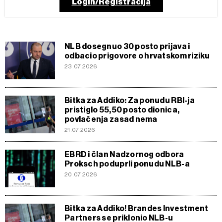
Login/Registracija
NLB dosegnuo 30 posto prijava i
odbacio prigovore o hrvatskom riziku
23.07.2026
Bitka za Addiko: Za ponudu RBI-ja
pristiglo 55,50 posto dionica,
povlačenja zasad nema
21.07.2026
EBRD i član Nadzornog odbora
Proksch poduprli ponudu NLB-a
20.07.2026
Bitka za Addiko! Brandes Investment
Partners se priklonio NLB-u