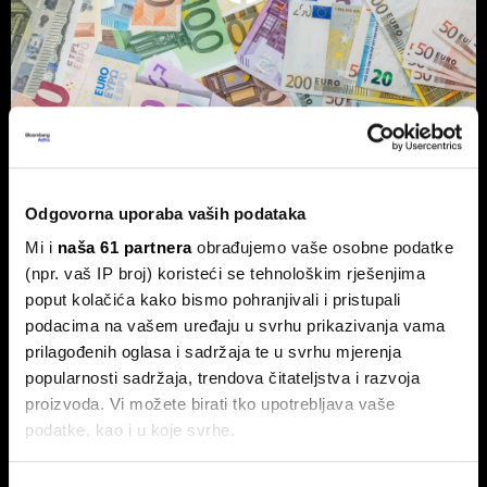
Vlasnik Magazinske kleti izdaje
obveznice - centraliziranom
Odgovorna uporaba vaših podataka
kuhinjom do trostrukog rasta marže
Mi i
naša 61 partnera
obrađujemo vaše osobne podatke
Tvrtka Superior Ugostiteljstvo izdaje trogodišnje
(npr. vaš IP broj) koristeći se tehnološkim rješenjima
obveznice vrijedne 1,5 milijuna eura, više od milijun eura
poput kolačića kako bismo pohranjivali i pristupali
ulažu u sustav centralizirane pripreme hrane.
podacima na vašem uređaju u svrhu prikazivanja vama
prilagođenih oglasa i sadržaja te u svrhu mjerenja
popularnosti sadržaja, trendova čitateljstva i razvoja
proizvoda. Vi možete birati tko upotrebljava vaše
podatke, kao i u koje svrhe.
Ako nam dopustite, također bismo htjeli: