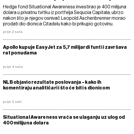
Hedge fond Situational Awareness investirao je 400 milijuna
dolara u privatnu tvrtku iz portfelja Sequoia Capitala, ubrzo
nakon što je njegov osnivač Leopold Aschenbrenner morao
prodati dio dionica Citadelu kako bi prikupio gotovinu.
prije 2 sata
Apollo kupuje EasyJet za 5,7 milijardi funti i završava
rat ponudama
prije 4 sata
NLB objavio rezultate poslovanja – kako ih
komentiraju analitičari i što će biti s dionicom
prije 5 sati
Situational Awareness vraća se ulaganju uz ulog od
400 milijuna dolara