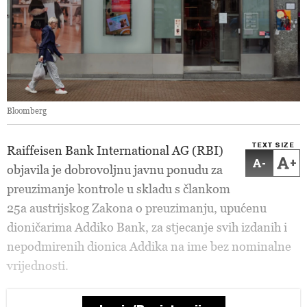
Bloomberg
TEXT SIZE
Raiffeisen Bank International AG (RBI)
-
+
objavila je dobrovoljnu javnu ponudu za
preuzimanje kontrole u skladu s člankom
25a austrijskog Zakona o preuzimanju, upućenu
dioničarima Addiko Bank, za stjecanje svih izdanih i
nepodmirenih dionica Addika na ime bez nominalne
vrijednosti.