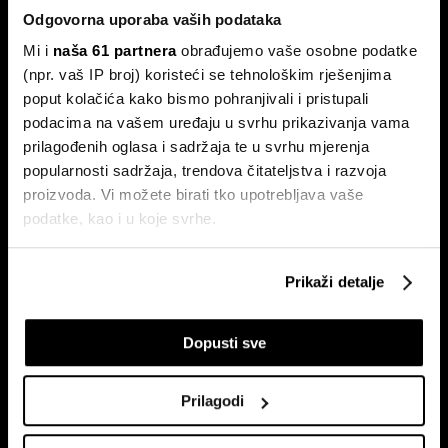
Odgovorna uporaba vaših podataka
Mi i
naša 61 partnera
obrađujemo vaše osobne podatke
(npr. vaš IP broj) koristeći se tehnološkim rješenjima
poput kolačića kako bismo pohranjivali i pristupali
podacima na vašem uređaju u svrhu prikazivanja vama
Ovo je nova strategija shopping
Evo kako BOX NOW želi
prilagođenih oglasa i sadržaja te u svrhu mjerenja
centara u eri online kupnje
oblikovati budućnost logistike u
Hrvatskoj
popularnosti sadržaja, trendova čitateljstva i razvoja
proizvoda. Vi možete birati tko upotrebljava vaše
podatke, kao i u koje svrhe.
Ako nam dopustite, također bismo htjeli:
Prikaži detalje
Prikupljati podatke o vašoj geografskoj lokaciji,
koji mogu biti precizni do radijusa od nekoliko metara
Dopusti sve
Prepoznati vaš uređaj tako što ćemo aktivno
skenirati njegove određene karakteristike ("uzimanje
Hrvatska franšiza Friendly Fire
Farseer u Soonicorn programu:
otiska prsta uređaja")
oprezno ulazi na američko
'Iskustvo uspješnih skraćuje put'
Prilagodi
tržište
U
dijelu s pojedinostima
možete saznati više o tome
kako se obrađuje vaše osobne podatke te postaviti svoje