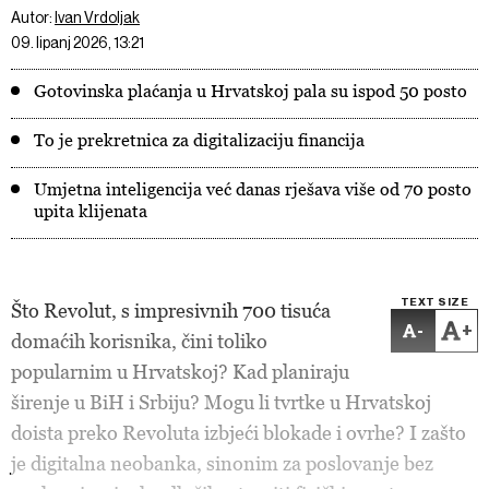
Autor:
Ivan Vrdoljak
09. lipanj 2026, 13:21
Gotovinska plaćanja u Hrvatskoj pala su ispod 50 posto
To je prekretnica za digitalizaciju financija
Umjetna inteligencija već danas rješava više od 70 posto
upita klijenata
TEXT SIZE
Što Revolut, s impresivnih 700 tisuća
-
+
domaćih korisnika, čini toliko
popularnim u Hrvatskoj? Kad planiraju
širenje u BiH i Srbiju? Mogu li tvrtke u Hrvatskoj
doista preko Revoluta izbjeći blokade i ovrhe? I zašto
je digitalna neobanka, sinonim za poslovanje bez