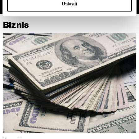
Uskrati
preferencije. Svoju privolu možete u svakom trenutku
izmijeniti ili povući u Izjavi o kolačićima.
Biznis
Zajednički voditelji obrade su HD-WIN ARENA SPORT
d.o.o. i
Partneri
.
Više o podacima koje obrađujemo kao i o
vašim pravima pročitajte u našoj
Politici privatnosti
, a o
kolačićima i drugim sličnim tehnologijama u
Politici kolačića
.
Kolačiće u bilo kojem trenutku možete ponovno ažurirati klikom
na „Prikaži detalje“. Privolu možete u bilo kojem trenutku
povući bez negativnih posljedica.