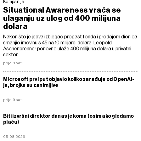
Kompanije
Situational Awareness vraća se
ulaganju uz ulog od 400 milijuna
dolara
Nakon što je jedva izbjegao propast fonda i prodajom dionica
smanjio imovinu s 45 na 10 milijardi dolara, Leopold
Aschenbrenner ponovno ulaže 400 milijuna dolara u privatni
sektor.
prije 8 sati
Microsoft prvi put objavio koliko zarađuje od OpenAI-
ja, brojke su zanimljive
prije 9 sati
Biti izvršni direktor danas je koma (osim ako gledamo
plaću)
05.08.2026