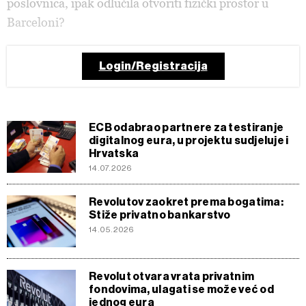
poslovnica, ipak odlučila otvoriti fizički prostor u
Barceloni?
Login/Registracija
ECB odabrao partnere za testiranje
digitalnog eura, u projektu sudjeluje i
Hrvatska
14.07.2026
Revolutov zaokret prema bogatima:
Stiže privatno bankarstvo
14.05.2026
Revolut otvara vrata privatnim
fondovima, ulagati se može već od
jednog eura