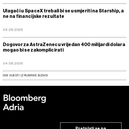
Ulagači u SpaceX trebali bi se usmjeriti na Starship, a
ne na financijske rezultate
04.08.2026
Dogovor za AstraZenecu vrijedan 400 milijardi dolara
mogao bi se zakomplicirati
04.08.2026
SVE VIJESTI IZ RUBRIKE BIZNIS
Pretplati se na