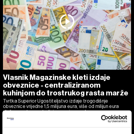
Vlasnik Magazinske kleti izdaje
obveznice - centraliziranom
kuhinjom do trostrukog rasta marže
Tvrtka Superior Ugostiteljstvo izdaje trogodišnje
obveznice vrijedne 1,5 milijuna eura, više od milijun eura
ulažu u sustav centralizirane pripreme hrane.