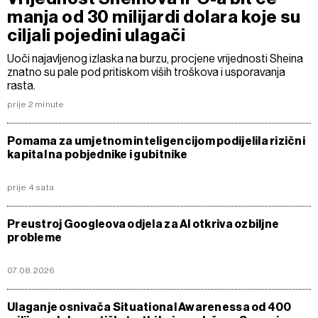
manja od 30 milijardi dolara koje su
ciljali pojedini ulagači
Uoči najavljenog izlaska na burzu, procjene vrijednosti Sheina
znatno su pale pod pritiskom viših troškova i usporavanja
rasta.
prije 2 minute
Pomama za umjetnom inteligencijom podijelila rizični
kapital na pobjednike i gubitnike
prije 4 sata
Preustroj Googleova odjela za AI otkriva ozbiljne
probleme
07.08.2026
Ulaganje osnivača Situational Awarenessa od 400