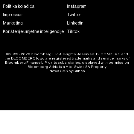
Politika kolačića
Instagram
Impressum
Twitter
Marketing
Linkedin
Korištenje umjetne inteligencije
Tiktok
©2022 - 2026 Bloomberg L.P. All Rights Reserved. BLOOMBERG and
the BLOOMBERG logo are registered trademarks and service marks of
Bloomberg Finance L.P. or its subsidiaries, displayed with permission
Bloomberg Adria is a Mtel Swiss SA Property
News CMS by Cubes