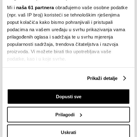
proizvode koji nude konkretna i mjerljiva poboljšanja
Mi i
naša 61 partnera
obrađujemo vaše osobne podatke
u svakodnevnom životu.
(npr. vaš IP broj) koristeći se tehnološkim rješenjima
poput kolačića kako bismo pohranjivali i pristupali
podacima na vašem uređaju u svrhu prikazivanja vama
prilagođenih oglasa i sadržaja te u svrhu mjerenja
popularnosti sadržaja, trendova čitateljstva i razvoja
proizvoda. Vi možete birati tko upotrebljava vaše
podatke, kao i u koje svrhe.
Ako nam dopustite, također bismo htjeli:
Prikaži detalje
Prikupljati podatke o vašoj geografskoj lokaciji,
koji mogu biti precizni do radijusa od nekoliko metara
Dopusti sve
Prepoznati vaš uređaj tako što ćemo aktivno
skenirati njegove određene karakteristike ("uzimanje
otiska prsta uređaja")
Prilagodi
U
dijelu s pojedinostima
možete saznati više o tome
kako se obrađuje vaše osobne podatke te postaviti svoje
Uskrati
preferencije. Svoju privolu možete u svakom trenutku