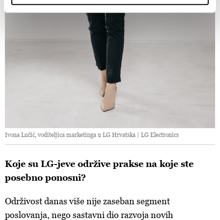
izmijeniti ili povući u Izjavi o kolačićima.
Zajednički voditelji obrade su HD-WIN ARENA SPORT
d.o.o. i
Partneri
.
Više o podacima koje obrađujemo kao i o
vašim pravima pročitajte u našoj
Politici privatnosti
, a o
kolačićima i drugim sličnim tehnologijama u
Politici kolačića
.
Kolačiće u bilo kojem trenutku možete ponovno ažurirati klikom
na „Prikaži detalje“. Privolu možete u bilo kojem trenutku
povući bez negativnih posljedica.
Ivona Lučić, voditeljica marketinga u LG Hrvatska | LG Electronics
Koje su LG-jeve održive prakse na koje ste
posebno ponosni?
Održivost danas više nije zaseban segment
poslovanja, nego sastavni dio razvoja novih