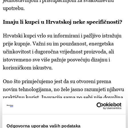
jednostavnijom i pristupačnijom za svakodnevnu
upotrebu.
Imaju li kupci u Hrvatskoj neke specifičnosti?
Hrvatski kupci vrlo su informirani i pažljivo istražuju
prije kupnje. Važni su im pouzdanost, energetska
učinkovitost i dugoročna vrijednost proizvoda, ali
istovremeno sve više pažnje posvećuju dizajnu i
korisničkom iskustvu.
Ono što primjećujemo jest da su otvoreni prema
novim tehnologijama, no žele jasno razumjeti njihovu
praktičnu korist. Inovacija sama po sebi nije dovoljna
– korisnici žele znati kako će im pojednostaviti
svakodnevicu, smanjiti potrošnju energije ili uštedjeti
vrijeme. Upravo zato tržište sve više prepoznaje
Odgovorna uporaba vaših podataka