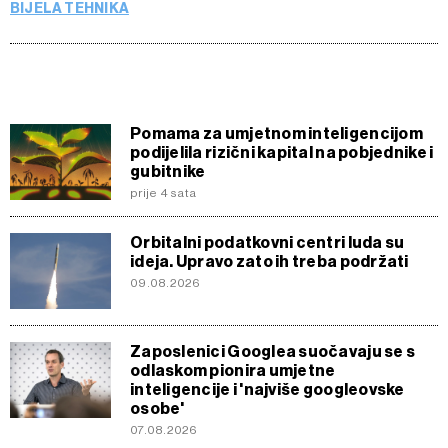
BIJELA TEHNIKA
Pomama za umjetnom inteligencijom
podijelila rizični kapital na pobjednike i
gubitnike
prije 4 sata
Orbitalni podatkovni centri luda su
ideja. Upravo zato ih treba podržati
09.08.2026
Zaposlenici Googlea suočavaju se s
odlaskom pionira umjetne
inteligencije i 'najviše googleovske
osobe'
07.08.2026