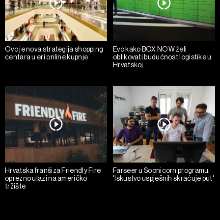
Ovo je nova strategija shopping
Evo kako BOX NOW želi
centara u eri online kupnje
oblikovati budućnost logistike u
Hrvatskoj
Hrvatska franšiza Friendly Fire
Farseer u Soonicorn programu:
oprezno ulazi na američko
'Iskustvo uspješnih skraćuje put'
tržište