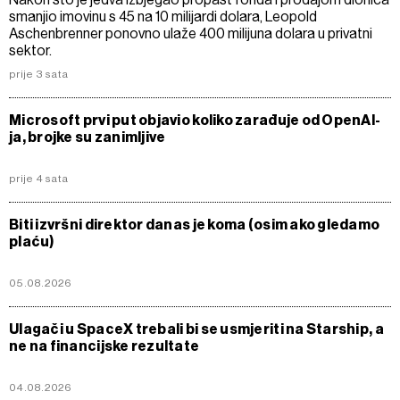
smanjio imovinu s 45 na 10 milijardi dolara, Leopold
Aschenbrenner ponovno ulaže 400 milijuna dolara u privatni
sektor.
prije 3 sata
Microsoft prvi put objavio koliko zarađuje od OpenAI-
ja, brojke su zanimljive
prije 4 sata
Biti izvršni direktor danas je koma (osim ako gledamo
plaću)
05.08.2026
Ulagači u SpaceX trebali bi se usmjeriti na Starship, a
ne na financijske rezultate
04.08.2026