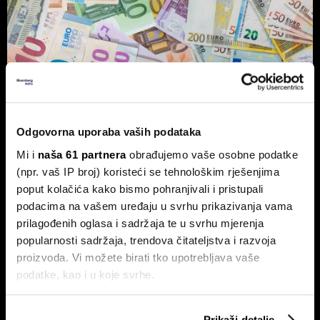
Vlasnik Magazinske kleti izdaje
obveznice - centraliziranom
Odgovorna uporaba vaših podataka
kuhinjom do trostrukog rasta marže
Mi i
naša 61 partnera
obrađujemo vaše osobne podatke
Tvrtka Superior Ugostiteljstvo izdaje trogodišnje
obveznice vrijedne 1,5 milijuna eura, više od milijun eura
(npr. vaš IP broj) koristeći se tehnološkim rješenjima
ulažu u sustav centralizirane pripreme hrane.
poput kolačića kako bismo pohranjivali i pristupali
podacima na vašem uređaju u svrhu prikazivanja vama
prilagođenih oglasa i sadržaja te u svrhu mjerenja
popularnosti sadržaja, trendova čitateljstva i razvoja
proizvoda. Vi možete birati tko upotrebljava vaše
podatke, kao i u koje svrhe.
Ako nam dopustite, također bismo htjeli:
Prikaži detalje