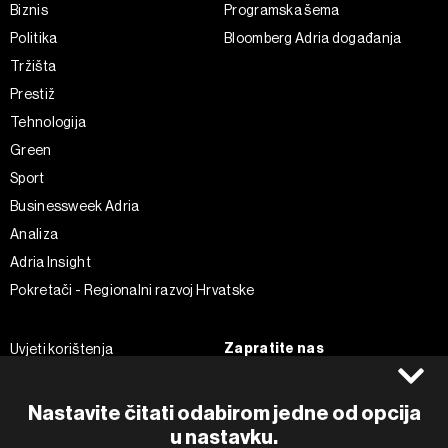
Biznis
Programska šema
Politika
Bloomberg Adria događanja
Tržišta
Prestiž
Tehnologija
Green
Sport
Businessweek Adria
Analiza
Adria Insight
Pokretači - Regionalni razvoj Hrvatske
Zapratite nas
Uvjeti korištenja
Pravila privatnosti
Facebook
Politika kolačića
Instagram
Nastavite čitati odabirom jedne od opcija
Impressum
Twitter
u nastavku.