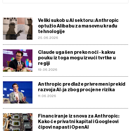
Veliki sukob u AI sektoru: Anthropic
optužio Alibabu za masovnu krađu
tehnologije
25.06.2026
Claude ugašen preko noći - kakvu
pouku iz toga mogu izvući tvrtke u
regiji
19.06.2026
Anthropic predlaže privremeni prekid
razvoja AI-ja zbog procjene rizika
11.06.2026
Financiranje iz snova za Anthropic:
Kako će privatni kapital i Googleovi
čipovi napasti OpenAI