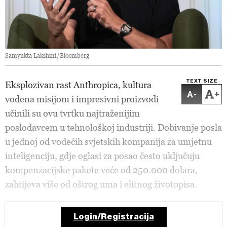
Samyukta Lakshmi/Bloomberg
TEXT SIZE
Eksplozivan rast Anthropica, kultura
-
+
vođena misijom i impresivni proizvodi
učinili su ovu tvrtku najtraženijim
poslodavcem u tehnološkoj industriji. Dobivanje posla
u jednoj od vodećih svjetskih kompanija za umjetnu
inteligenciju, gdje oglasi za posao često uključuju
kompenzacijske pakete veće od 250.000 dolara,
zahtijeva više od oštrog uma i elitnog životopisa.
Login/Registracija