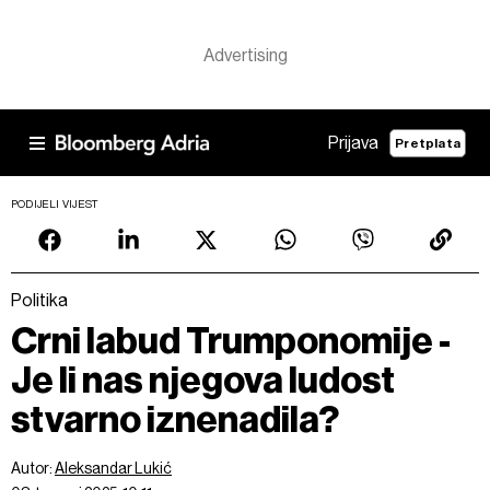
Prijava
Pretplata
PODIJELI VIJEST
Politika
Crni labud Trumponomije -
Je li nas njegova ludost
stvarno iznenadila?
Autor:
Aleksandar Lukić