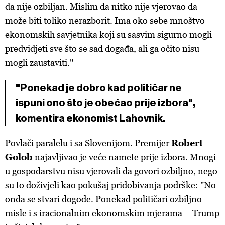
da nije ozbiljan. Mislim da nitko nije vjerovao da
može biti toliko nerazborit. Ima oko sebe mnoštvo
ekonomskih savjetnika koji su sasvim sigurno mogli
predvidjeti sve što se sad događa, ali ga očito nisu
mogli zaustaviti."
"Ponekad je dobro kad političar ne
ispuni ono što je obećao prije izbora",
komentira ekonomist Lahovnik.
Povlači paralelu i sa Slovenijom. Premijer
Robert
Golob
najavljivao je veće namete prije izbora. Mnogi
u gospodarstvu nisu vjerovali da govori ozbiljno, nego
su to doživjeli kao pokušaj pridobivanja podrške: "No
onda se stvari dogode. Ponekad političari ozbiljno
misle i s iracionalnim ekonomskim mjerama – Trump