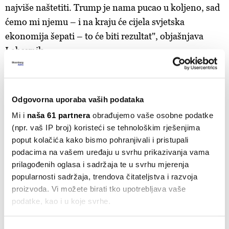
najviše naštetiti. Trump je nama pucao u koljeno, sad
ćemo mi njemu – i na kraju će cijela svjetska
ekonomija šepati – to će biti rezultat", objašnjava
Lahovnik.
"Dugoročno će i EU morati odgovoriti i
pokazati snagu, jer Trump očito razumije
Odgovorna uporaba vaših podataka
samo ozbiljan, odlučan odgovor",
Mi i
naša 61 partnera
obrađujemo vaše osobne podatke
uvjeren je Lahovnik.
(npr. vaš IP broj) koristeći se tehnološkim rješenjima
poput kolačića kako bismo pohranjivali i pristupali
Kratkoročno, jedini racionalan odgovor jačanje je
podacima na vašem uređaju u svrhu prikazivanja vama
unutarnjeg tržišta i trgovine među članicama EU-a, a
prilagođenih oglasa i sadržaja te u svrhu mjerenja
dugoročno? "I EU će morati uzvratiti i pokazati snagu,
popularnosti sadržaja, trendova čitateljstva i razvoja
proizvoda. Vi možete birati tko upotrebljava vaše
jer Trump razumije samo odlučne poteze. Ako toga ne
podatke, kao i u koje svrhe.
bude, bojim se da će to shvatiti kao zeleno svjetlo za
daljnje slične mjere."
Ako nam dopustite, također bismo htjeli: