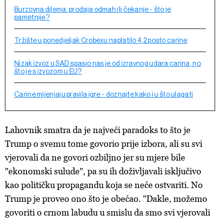
Burzovna dilema: prodaja odmah ili čekanje - što je
pametnije?
Tržište u ponedjeljak Crobexu naplatilo 4,2 posto carine
Nizak izvoz u SAD spasio nas je od izravnog udara carina, no
što je s izvozom u EU?
Carine mijenjaju pravila igre - doznajte kako i u što ulagati
Lahovnik smatra da je najveći paradoks to što je
Trump o svemu tome govorio prije izbora, ali su svi
vjerovali da ne govori ozbiljno jer su mjere bile
"ekonomski sulude", pa su ih doživljavali isključivo
kao političku propagandu koja se neće ostvariti. No
Trump je proveo ono što je obećao. "Dakle, možemo
govoriti o crnom labudu u smislu da smo svi vjerovali