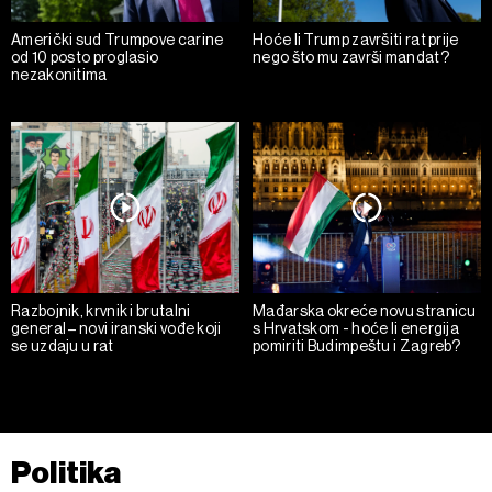
Američki sud Trumpove carine
Hoće li Trump završiti rat prije
od 10 posto proglasio
nego što mu završi mandat?
nezakonitima
Razbojnik, krvnik i brutalni
Mađarska okreće novu stranicu
general – novi iranski vođe koji
s Hrvatskom - hoće li energija
se uzdaju u rat
pomiriti Budimpeštu i Zagreb?
Politika