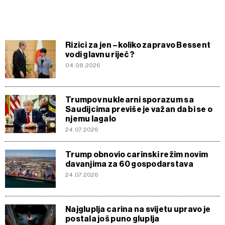
Rizici za jen – koliko zapravo Bessent
vodi glavnu riječ?
04.08.2026
Trumpov nuklearni sporazum sa
Saudijcima previše je važan da bi se o
njemu lagalo
24.07.2026
Trump obnovio carinski režim novim
davanjima za 60 gospodarstava
24.07.2026
Najgluplja carina na svijetu upravo je
postala još puno gluplja