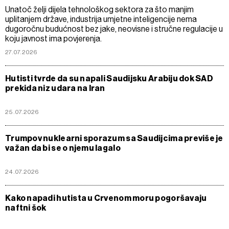
Unatoč želji dijela tehnološkog sektora za što manjim
uplitanjem države, industrija umjetne inteligencije nema
dugoročnu budućnost bez jake, neovisne i stručne regulacije u
koju javnost ima povjerenja.
27.07.2026
Hutisti tvrde da su napali Saudijsku Arabiju dok SAD
prekida niz udara na Iran
25.07.2026
Trumpov nuklearni sporazum sa Saudijcima previše je
važan da bi se o njemu lagalo
24.07.2026
Kako napadi hutista u Crvenom moru pogoršavaju
naftni šok