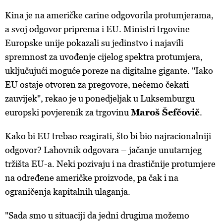
Kina je na američke carine odgovorila protumjerama,
a svoj odgovor priprema i EU. Ministri trgovine
Europske unije pokazali su jedinstvo i najavili
spremnost za uvođenje cijelog spektra protumjera,
uključujući moguće poreze na digitalne gigante. "Iako
EU ostaje otvoren za pregovore, nećemo čekati
zauvijek", rekao je u ponedjeljak u Luksemburgu
europski povjerenik za trgovinu
Maroš Šefčovič
.
Kako bi EU trebao reagirati, što bi bio najracionalniji
odgovor? Lahovnik odgovara – jačanje unutarnjeg
tržišta EU-a. Neki pozivaju i na drastičnije protumjere
na određene američke proizvode, pa čak i na
ograničenja kapitalnih ulaganja.
"Sada smo u situaciji da jedni drugima možemo