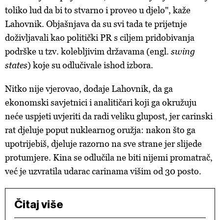
toliko lud da bi to stvarno i proveo u djelo", kaže
Lahovnik. Objašnjava da su svi tada te prijetnje
doživljavali kao politički PR s ciljem pridobivanja
podrške u tzv. kolebljivim državama (engl.
swing
states
) koje su odlučivale ishod izbora.
Nitko nije vjerovao, dodaje Lahovnik, da ga
ekonomski savjetnici i analitičari koji ga okružuju
neće uspjeti uvjeriti da radi veliku glupost, jer carinski
rat djeluje poput nuklearnog oružja: nakon što ga
upotrijebiš, djeluje razorno na sve strane jer slijede
protumjere. Kina se odlučila ne biti nijemi promatrač,
već je uzvratila udarac carinama višim od 30 posto.
Čitaj više