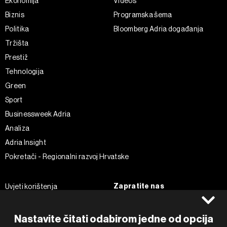
Ekonomija
Videos
Biznis
Programska šema
Politika
Bloomberg Adria događanja
Tržišta
Prestiž
Tehnologija
Green
Sport
Businessweek Adria
Analiza
Adria Insight
Pokretači - Regionalni razvoj Hrvatske
Zapratite nas
Uvjeti korištenja
Pravila privatnosti
Facebook
Politika kolačića
Instagram
Nastavite čitati odabirom jedne od opcija