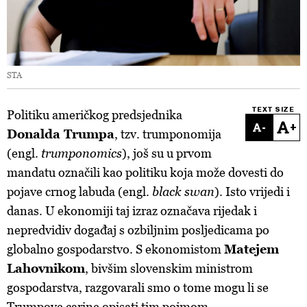
STA
TEXT SIZE
Politiku američkog predsjednika
-
+
Donalda Trumpa
, tzv. trumponomija
(engl.
trumponomics
), još su u prvom
mandatu označili kao politiku koja može dovesti do
pojave crnog labuda (engl.
black swan
). Isto vrijedi i
danas. U ekonomiji taj izraz označava rijedak i
nepredvidiv događaj s ozbiljnim posljedicama po
globalno gospodarstvo. S ekonomistom
Matejem
Lahovnikom
, bivšim slovenskim ministrom
gospodarstva, razgovarali smo o tome mogu li se
Trumpove carine opisati tim pojmom.