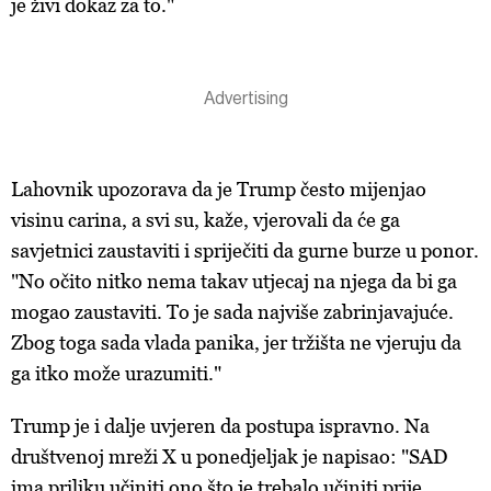
je živi dokaz za to."
Lahovnik upozorava da je Trump često mijenjao
visinu carina, a svi su, kaže, vjerovali da će ga
savjetnici zaustaviti i spriječiti da gurne burze u ponor.
"No očito nitko nema takav utjecaj na njega da bi ga
mogao zaustaviti. To je sada najviše zabrinjavajuće.
Zbog toga sada vlada panika, jer tržišta ne vjeruju da
ga itko može urazumiti."
Trump je i dalje uvjeren da postupa ispravno. Na
društvenoj mreži X u ponedjeljak je napisao: "SAD
ima priliku učiniti ono što je trebalo učiniti prije