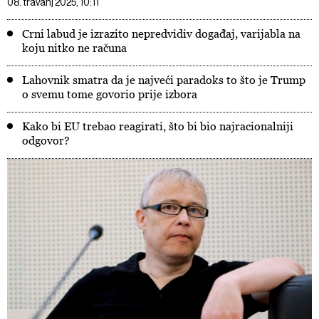
08. travanj 2025, 10:11
Crni labud je izrazito nepredvidiv događaj, varijabla na
koju nitko ne računa
Lahovnik smatra da je najveći paradoks to što je Trump
o svemu tome govorio prije izbora
Kako bi EU trebao reagirati, što bi bio najracionalniji
odgovor?