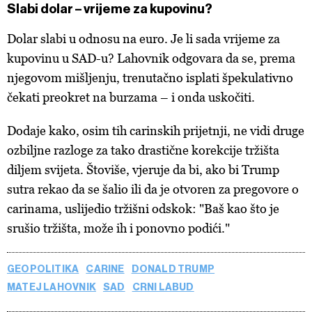
Slabi dolar – vrijeme za kupovinu?
Dolar slabi u odnosu na euro. Je li sada vrijeme za
kupovinu u SAD-u? Lahovnik odgovara da se, prema
njegovom mišljenju, trenutačno isplati špekulativno
čekati preokret na burzama – i onda uskočiti.
Dodaje kako, osim tih carinskih prijetnji, ne vidi druge
ozbiljne razloge za tako drastične korekcije tržišta
diljem svijeta. Štoviše, vjeruje da bi, ako bi Trump
sutra rekao da se šalio ili da je otvoren za pregovore o
carinama, uslijedio tržišni odskok: "Baš kao što je
srušio tržišta, može ih i ponovno podići."
GEOPOLITIKA
CARINE
DONALD TRUMP
MATEJ LAHOVNIK
SAD
CRNI LABUD