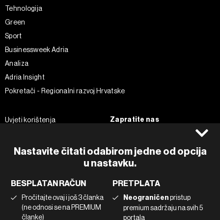
Tehnologija
Green
Sport
Businessweek Adria
Analiza
Adria Insight
Pokretači - Regionalni razvoj Hrvatske
Zapratite nas
Uvjeti korištenja
Pravila privatnosti
Facebook
Politika kolačića
Instagram
Nastavite čitati odabirom jedne od opcija
u nastavku.
Impressum
Twitter
Marketing
Linkedin
BESPLATAN RAČUN
PRETPLATA
Korištenje umjetne inteligencije
Tiktok
Pročitajte ovaj i još 3 članka
Neograničen
pristup
(ne odnosi se na PREMIUM
premium sadržaju na svih 5
članke)
portala