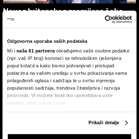
Novog britanskog premijera čeka
prazna blagajna - Burnham planira
nacionalizaciju
Pad vlade Keira Starmera i uspon Andyja Burnhama kao
Odgovorna uporaba vaših podataka
najizglednijeg nasljednika otvorili su ozbiljna pitanja o
budućnosti ekonomske politike UK-a.
Mi i
naša 61 partnera
obrađujemo vaše osobne podatke
(npr. vaš IP broj) koristeći se tehnološkim rješenjima
poput kolačića kako bismo pohranjivali i pristupali
podacima na vašem uređaju u svrhu prikazivanja vama
prilagođenih oglasa i sadržaja te u svrhu mjerenja
popularnosti sadržaja, trendova čitateljstva i razvoja
proizvoda. Vi možete birati tko upotrebljava vaše
podatke, kao i u koje svrhe.
Američki sud Trumpove carine
Hoće li Trump završiti rat prije
od 10 posto proglasio
nego što mu završi mandat?
Ako nam dopustite, također bismo htjeli:
nezakonitima
Prikaži detalje
Prikupljati podatke o vašoj geografskoj lokaciji,
koji mogu biti precizni do radijusa od nekoliko metara