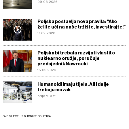
09.03.2026
Poljska postavlja nova pravila: "Ako
želite ući na naše tržište, investirajte!"
17.02.2026
Poljska bi trebala razvijati vlastito
nuklearno oružje, poručuje
predsjednik Nawrocki
15.02.2026
Humanoidi imaju tijela. Ali i dalje
trebaju mozak
prije 10 sati
SVE VIJESTI IZ RUBRIKE POLITIKA