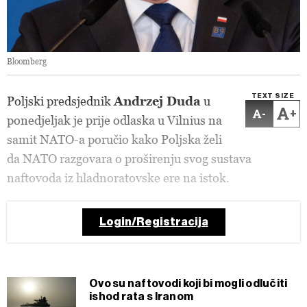
Bloomberg
TEXT SIZE
Poljski predsjednik
Andrzej Duda
u
-
+
ponedjeljak je prije odlaska u Vilnius na
samit NATO-a poručio kako Poljska želi
da NATO razgovara o proširenju svog sustava
naftovoda iz hladnoratovske ere na istok.
Login/Registracija
Ovo su naftovodi koji bi mogli odlučiti
ishod rata s Iranom