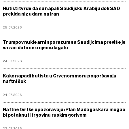
Hutisti tvrde da su napali Saudijsku Arabiju dok SAD
prekida niz udara na Iran
25.07.2026
Trumpov nuklearni sporazum sa Saudijcima previše je
važan da bi se o njemu lagalo
24.07.2026
Kako napadi hutista u Crvenom moru pogoršavaju
naftni šok
24.07.2026
Naftne tvrtke upozoravaju: Plan Madagaskara mogao
bi potaknuti trgovinu ruskim gorivom
23.07.2026