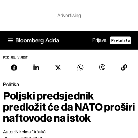
Prijava
Pretplata
PODIJELI VIJEST
Politika
Poljski predsjednik
predložit će da NATO proširi
naftovode na istok
Autor:
Nikolina Oršulić