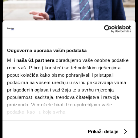
Novog britanskog premijera čeka
prazna blagajna - Burnham planira
nacionalizaciju
Odgovorna uporaba vaših podataka
Pad vlade Keira Starmera i uspon Andyja Burnhama kao
Mi i
naša 61 partnera
obrađujemo vaše osobne podatke
najizglednijeg nasljednika otvorili su ozbiljna pitanja o
budućnosti ekonomske politike UK-a.
(npr. vaš IP broj) koristeći se tehnološkim rješenjima
poput kolačića kako bismo pohranjivali i pristupali
podacima na vašem uređaju u svrhu prikazivanja vama
prilagođenih oglasa i sadržaja te u svrhu mjerenja
popularnosti sadržaja, trendova čitateljstva i razvoja
proizvoda. Vi možete birati tko upotrebljava vaše
podatke, kao i u koje svrhe.
Ako nam dopustite, također bismo htjeli:
Američki sud Trumpove carine
Hoće li Trump završiti rat prije
Prikaži detalje
Prikupljati podatke o vašoj geografskoj lokaciji,
od 10 posto proglasio
nego što mu završi mandat?