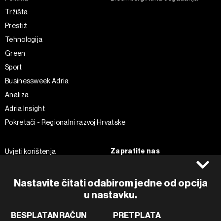
Tržišta
Prestiž
Tehnologija
Green
Sport
Businessweek Adria
Analiza
Adria Insight
Pokretači - Regionalni razvoj Hrvatske
Zapratite nas
Uvjeti korištenja
Pravila privatnosti
Facebook
Politika kolačića
Instagram
Nastavite čitati odabirom jedne od opcija
u nastavku.
Impressum
Twitter
Marketing
Linkedin
BESPLATAN RAČUN
PRETPLATA
Korištenje umjetne inteligencije
Tiktok