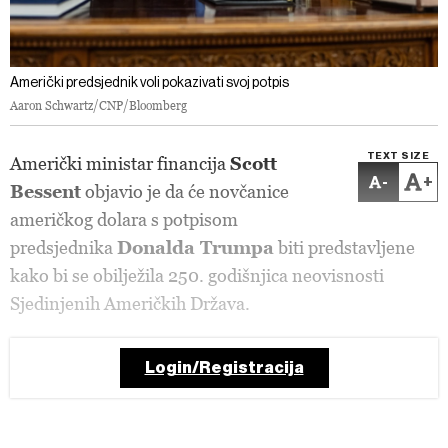
Američki predsjednik voli pokazivati svoj potpis
Aaron Schwartz/CNP/Bloomberg
TEXT SIZE
Američki ministar financija
Scott
-
+
Bessent
objavio je da će novčanice
američkog dolara s potpisom
predsjednika
Donalda Trumpa
biti predstavljene
kako bi se obilježila 250. godišnjica neovisnosti
Sjedinjenih Američkih Država.
Login/Registracija