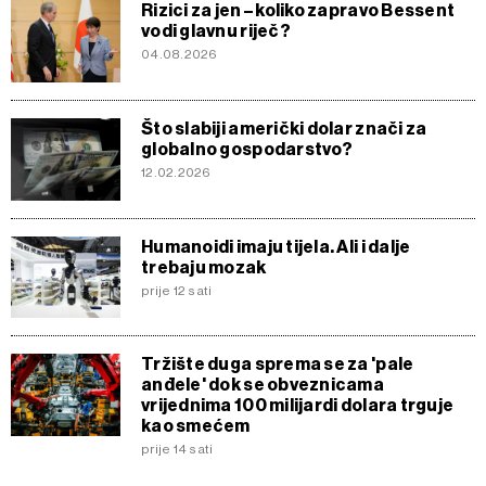
Rizici za jen – koliko zapravo Bessent
vodi glavnu riječ?
04.08.2026
Što slabiji američki dolar znači za
globalno gospodarstvo?
12.02.2026
Humanoidi imaju tijela. Ali i dalje
trebaju mozak
prije 12 sati
Tržište duga sprema se za 'pale
anđele' dok se obveznicama
vrijednima 100 milijardi dolara trguje
kao smećem
prije 14 sati