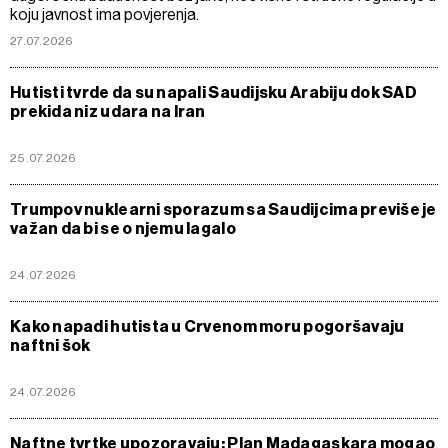
koju javnost ima povjerenja.
27.07.2026
Hutisti tvrde da su napali Saudijsku Arabiju dok SAD
prekida niz udara na Iran
25.07.2026
Trumpov nuklearni sporazum sa Saudijcima previše je
važan da bi se o njemu lagalo
24.07.2026
Kako napadi hutista u Crvenom moru pogoršavaju
naftni šok
24.07.2026
Naftne tvrtke upozoravaju: Plan Madagaskara mogao