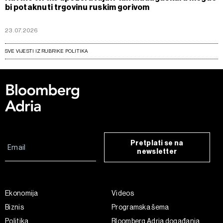
bi potaknuti trgovinu ruskim gorivom
23.07.2026
SVE VIJESTI IZ RUBRIKE POLITIKA
Pretplati se na
newsletter
Ekonomija
Videos
Biznis
Programska šema
Politika
Bloomberg Adria događanja