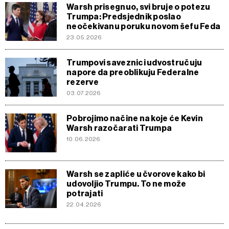
Warsh prisegnuo, svi bruje o potezu
Trumpa: Predsjednik poslao
neočekivanu poruku novom šefu Feda
23.05.2026
Trumpovi saveznici udvostručuju
napore da preoblikuju Federalne
rezerve
03.07.2026
Pobrojimo načine na koje će Kevin
Warsh razočarati Trumpa
10.06.2026
Warsh se zapliće u čvorove kako bi
udovoljio Trumpu. To ne može
potrajati
22.04.2026