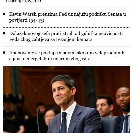
13. svibanj 2026, 21:10
Kevin Warsh preuzima Fed uz najužu podršku Senata u
povijesti (54-45)
Dolazak novog šefa prati strah od gubitka neovisnosti
Feda zbog zahtjeva za rezanjem kamata
Imenovanje se poklapa s novim skokom veleprodajnih
cijena i energetskim udarom zbog rata