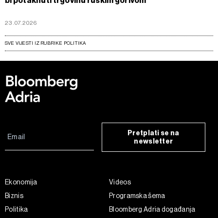
bi potaknuti trgovinu ruskim gorivom
23.07.2026
SVE VIJESTI IZ RUBRIKE POLITIKA
Pretplati se na
newsletter
Ekonomija
Videos
Biznis
Programska šema
Politika
Bloomberg Adria događanja