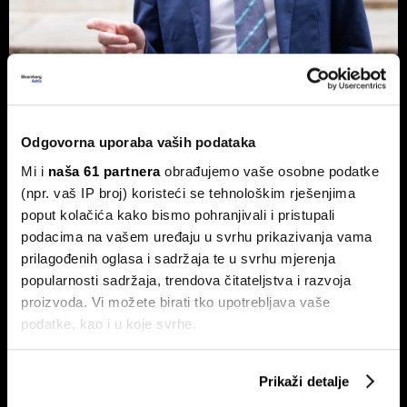
Novog britanskog premijera čeka
prazna blagajna - Burnham planira
nacionalizaciju
Odgovorna uporaba vaših podataka
Pad vlade Keira Starmera i uspon Andyja Burnhama kao
najizglednijeg nasljednika otvorili su ozbiljna pitanja o
Mi i
naša 61 partnera
obrađujemo vaše osobne podatke
budućnosti ekonomske politike UK-a.
(npr. vaš IP broj) koristeći se tehnološkim rješenjima
poput kolačića kako bismo pohranjivali i pristupali
podacima na vašem uređaju u svrhu prikazivanja vama
prilagođenih oglasa i sadržaja te u svrhu mjerenja
popularnosti sadržaja, trendova čitateljstva i razvoja
proizvoda. Vi možete birati tko upotrebljava vaše
podatke, kao i u koje svrhe.
Ako nam dopustite, također bismo htjeli:
Američki sud Trumpove carine
Hoće li Trump završiti rat prije
Prikaži detalje
od 10 posto proglasio
nego što mu završi mandat?
Prikupljati podatke o vašoj geografskoj lokaciji,
nezakonitima