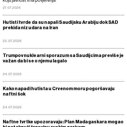
koju javnost ima povjerenja.
27.07.2026
Hutisti tvrde da su napali Saudijsku Arabiju dok SAD
prekida niz udara na Iran
25.07.2026
Trumpov nuklearni sporazum sa Saudijcima previše je
važan da bi se o njemu lagalo
24.07.2026
Kako napadi hutista u Crvenom moru pogoršavaju
naftni šok
24.07.2026
Naftne tvrtke upozoravaju: Plan Madagaskara mogao