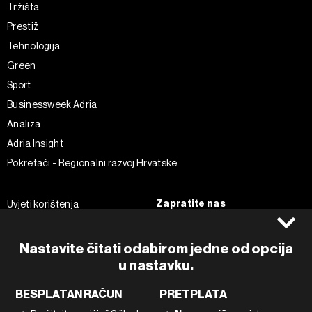
Tržišta
Prestiž
Tehnologija
Green
Sport
Businessweek Adria
Analiza
Adria Insight
Pokretači - Regionalni razvoj Hrvatske
Zapratite nas
Uvjeti korištenja
Pravila privatnosti
Facebook
Politika kolačića
Instagram
Nastavite čitati odabirom jedne od opcija
Impressum
Twitter
u nastavku.
Marketing
Linkedin
BESPLATAN RAČUN
PRETPLATA
Korištenje umjetne inteligencije
Tiktok