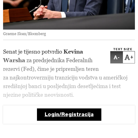
Graeme Sloan/Bloomberg
TEXT SIZE
Senat je tijesno potvrdio
Kevina
-
+
Warsha
za predsjednika Federalnih
rezervi (Fed), čime je pripremljen teren
za najkontroverzniju tranziciju vodstva u američkoj
središnjoj banci u posljednjim desetljećima i test
njezine političke neovisnosti.
Login/Registracija