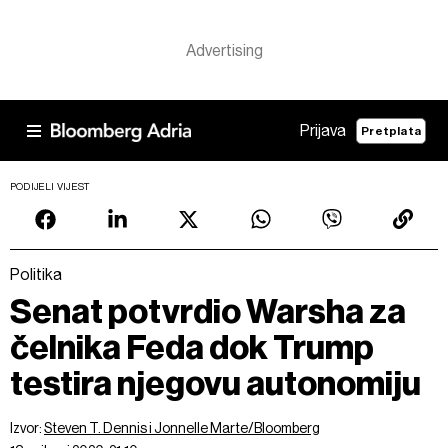
Prijava
Pretplata
PODIJELI VIJEST
Politika
Senat potvrdio Warsha za
čelnika Feda dok Trump
testira njegovu autonomiju
Izvor:
Steven T. Dennis i Jonnelle Marte/Bloomberg