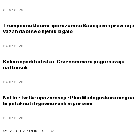
25.07.2026
Trumpov nuklearni sporazum sa Saudijcima previše je
važan da bi se o njemu lagalo
24.07.2026
Kako napadi hutista u Crvenom moru pogoršavaju
naftni šok
24.07.2026
Naftne tvrtke upozoravaju: Plan Madagaskara mogao
bi potaknuti trgovinu ruskim gorivom
23.07.2026
SVE VIJESTI IZ RUBRIKE POLITIKA