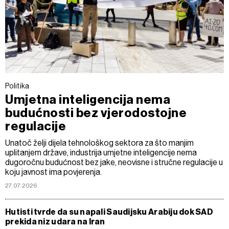
Politika
Umjetna inteligencija nema
budućnosti bez vjerodostojne
regulacije
Unatoč želji dijela tehnološkog sektora za što manjim
uplitanjem države, industrija umjetne inteligencije nema
dugoročnu budućnost bez jake, neovisne i stručne regulacije u
koju javnost ima povjerenja.
27.07.2026
Hutisti tvrde da su napali Saudijsku Arabiju dok SAD
prekida niz udara na Iran