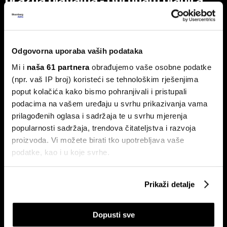
nacionalizaciju
Pad vlade Keira Starmera i uspon Andyja Burnhama kao
najizglednijeg nasljednika otvorili su ozbiljna pitanja o
budućnosti ekonomske politike UK-a.
Odgovorna uporaba vaših podataka
Mi i
naša 61 partnera
obrađujemo vaše osobne podatke
(npr. vaš IP broj) koristeći se tehnološkim rješenjima
poput kolačića kako bismo pohranjivali i pristupali
podacima na vašem uređaju u svrhu prikazivanja vama
prilagođenih oglasa i sadržaja te u svrhu mjerenja
popularnosti sadržaja, trendova čitateljstva i razvoja
proizvoda. Vi možete birati tko upotrebljava vaše
Američki sud Trumpove carine
Hoće li Trump završiti rat prije
podatke, kao i u koje svrhe.
od 10 posto proglasio
nego što mu završi mandat?
nezakonitima
Ako nam dopustite, također bismo htjeli:
Prikaži detalje
Prikupljati podatke o vašoj geografskoj lokaciji,
koji mogu biti precizni do radijusa od nekoliko metara
Dopusti sve
Prepoznati vaš uređaj tako što ćemo aktivno