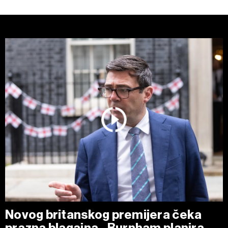
Novog britanskog premijera čeka
prazna blagajna - Burnham planira