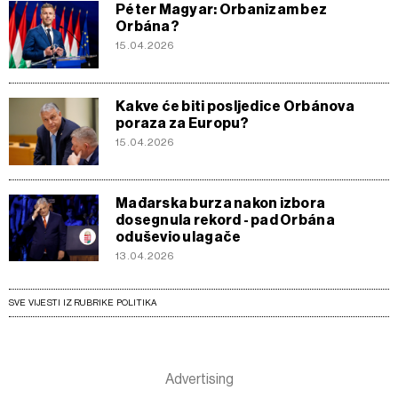
Péter Magyar: Orbanizam bez
Orbána?
15.04.2026
Kakve će biti posljedice Orbánova
poraza za Europu?
15.04.2026
Mađarska burza nakon izbora
dosegnula rekord - pad Orbána
oduševio ulagače
13.04.2026
SVE VIJESTI IZ RUBRIKE POLITIKA