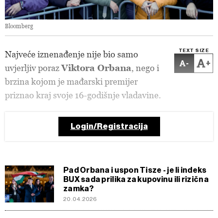
Bloomberg
TEXT SIZE
Najveće iznenađenje nije bio samo
-
+
uvjerljiv poraz
Viktora Orbana
, nego i
brzina kojom je mađarski premijer
priznao kraj svoje 16-godišnje vladavine.
Login/Registracija
Pad Orbana i uspon Tisze - je li indeks
BUX sada prilika za kupovinu ili rizična
zamka?
20.04.2026