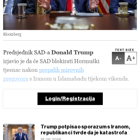
Bloomberg
TEXT SIZE
Predsjednik SAD-a
Donald Trump
-
+
izjavio je da će SAD blokirati Hormuški
tjesnac nakon
propalih mirovnih
pregovora
s Iranom u Islamabadu tijekom vikenda.
Login/Registracija
Trump potpisao sporazum s Iranom,
republikanci tvrde da je katastrofa
18.06.2026