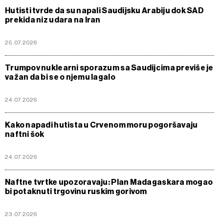
Hutisti tvrde da su napali Saudijsku Arabiju dok SAD
prekida niz udara na Iran
25.07.2026
Trumpov nuklearni sporazum sa Saudijcima previše je
važan da bi se o njemu lagalo
24.07.2026
Kako napadi hutista u Crvenom moru pogoršavaju
naftni šok
24.07.2026
Naftne tvrtke upozoravaju: Plan Madagaskara mogao
bi potaknuti trgovinu ruskim gorivom
23.07.2026