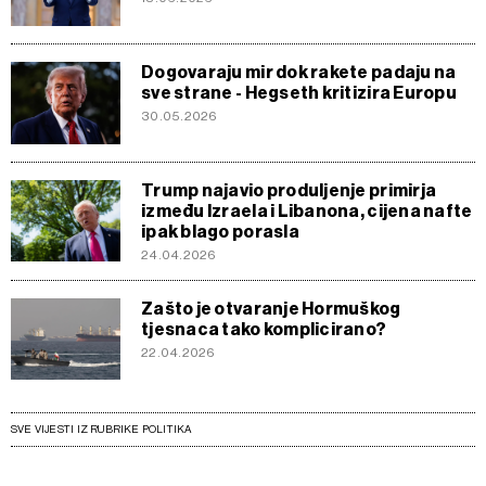
Dogovaraju mir dok rakete padaju na
sve strane - Hegseth kritizira Europu
30.05.2026
Trump najavio produljenje primirja
između Izraela i Libanona, cijena nafte
ipak blago porasla
24.04.2026
Zašto je otvaranje Hormuškog
tjesnaca tako komplicirano?
22.04.2026
SVE VIJESTI IZ RUBRIKE POLITIKA