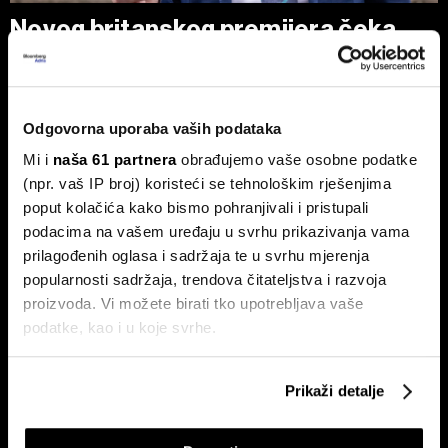
Novog britanskog premijera čeka
prazna blagajna - Burnham planira
nacionalizaciju
Pad vlade Keira Starmera i uspon Andyja Burnhama kao
najizglednijeg nasljednika otvorili su ozbiljna pitanja o
Odgovorna uporaba vaših podataka
budućnosti ekonomske politike UK-a.
Mi i
naša 61 partnera
obrađujemo vaše osobne podatke
(npr. vaš IP broj) koristeći se tehnološkim rješenjima
poput kolačića kako bismo pohranjivali i pristupali
podacima na vašem uređaju u svrhu prikazivanja vama
prilagođenih oglasa i sadržaja te u svrhu mjerenja
popularnosti sadržaja, trendova čitateljstva i razvoja
proizvoda. Vi možete birati tko upotrebljava vaše
podatke, kao i u koje svrhe.
Američki sud Trumpove carine
Hoće li Trump završiti rat prije
od 10 posto proglasio
nego što mu završi mandat?
Ako nam dopustite, također bismo htjeli:
nezakonitima
Prikaži detalje
Prikupljati podatke o vašoj geografskoj lokaciji,
koji mogu biti precizni do radijusa od nekoliko metara