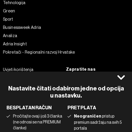
Tehnologija
Green
Sport
Businessweek Adria
Analiza
Adria Insight
Pokretači - Regionalni razvoj Hrvatske
Zapratite nas
Uvjeti korištenja
Pravila privatnosti
Facebook
Politika kolačića
Instagram
Nastavite čitati odabirom jedne od opcija
u nastavku.
Impressum
Twitter
Marketing
Linkedin
BESPLATAN RAČUN
PRETPLATA
Korištenje umjetne inteligencije
Tiktok
Pročitajte ovaj i još 3 članka
Neograničen
pristup
(ne odnosi se na PREMIUM
premium sadržaju na svih 5
članke)
portala